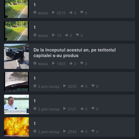
1
вчера
2215
0
0
1
вчера
13
0
0
De la începutul acestui an, pe teritoriul
capitalei s-au produs
вчера
1903
0
0
1
2 дня назад
3235
0
0
1
2 дня назад
2121
0
0
1
2 дня назад
2543
0
0