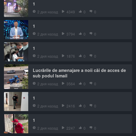
1
2 дня назад
4349
0
0
1
2 дня назад
3794
0
0
1
2 дня назад
1876
0
0
Lucrările de amenajare a noii căi de acces de
sub podul Ismail
2 дня назад
3564
0
0
1
2 дня назад
2416
0
0
1
2 дня назад
2247
0
0