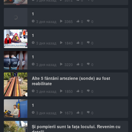
1
3 дня назад
3365
0
0
1
3 дня назад
1840
0
0
1
3 дня назад
3220
0
0
Alte 5 fântâni arteziene (sonde) au fost
reabilitate
3 дня назад
1850
0
0
1
3 дня назад
1673
0
0
Și pompierii sunt la fața locului. Revenim cu
detalii.