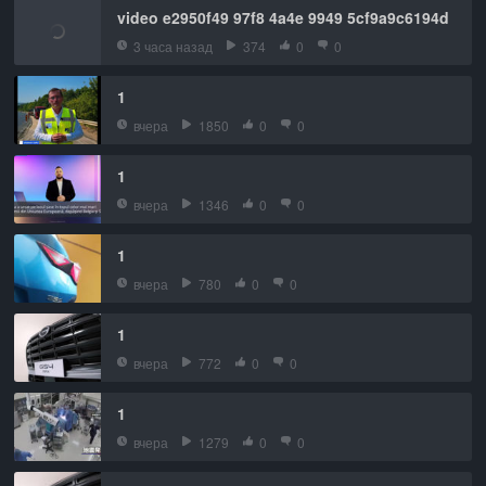
video e2950f49 97f8 4a4e 9949 5cf9a9c6194d
3 часа назад
374
0
0
1
вчера
1850
0
0
1
вчера
1346
0
0
1
вчера
780
0
0
1
вчера
772
0
0
1
вчера
1279
0
0