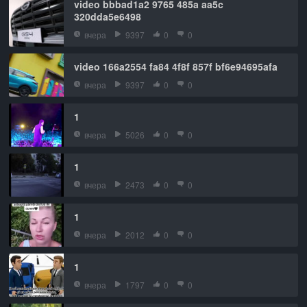
video bbbad1a2 9765 485a aa5c
320dda5e6498
вчера
9397
0
0
video 166a2554 fa84 4f8f 857f bf6e94695afa
вчера
9397
0
0
1
вчера
5026
0
0
1
вчера
2473
0
0
1
вчера
2012
0
0
1
вчера
1797
0
0