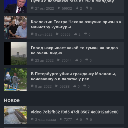
Путин о поставках газа из РФ в Молдову
27 окт 2022
59932
2
0
Коллектив Театра Чехова озвучил призыв к
министру культуры
8 сен 2022
50959
2
0
Город накрывает какой-то туман, на видео
не очень видно.
23 авг 2022
70044
0
0
В Петербурге убили гражданку Молдовы,
ночевавшую в палатке у рек
9 авг 2022
59288
0
0
Новое
video 7df2fb32 f0d5 47df 8587 4e0912ad9c80
3 часа назад
7277
0
0