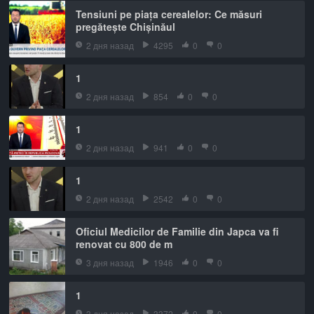
Tensiuni pe piața cerealelor: Ce măsuri
pregătește Chișinăul
2 дня назад
4295
0
0
1
2 дня назад
854
0
0
1
2 дня назад
941
0
0
1
2 дня назад
2542
0
0
Oficiul Medicilor de Familie din Japca va fi
renovat cu 800 de m
3 дня назад
1946
0
0
1
3 дня назад
3372
0
0