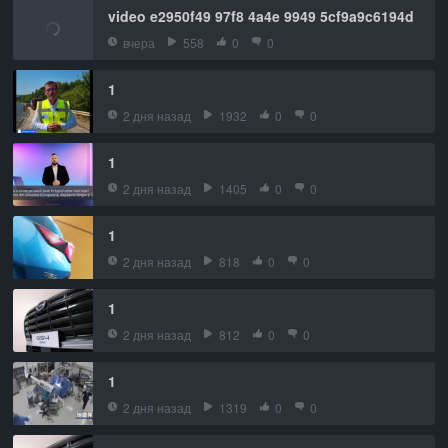
video e2950f49 97f8 4a4e 9949 5cf9a9c6194d
вчера
558
0
0
1
2 дня назад
1932
0
0
1
2 дня назад
1405
0
0
1
2 дня назад
818
0
0
1
2 дня назад
812
0
0
1
2 дня назад
1319
0
0