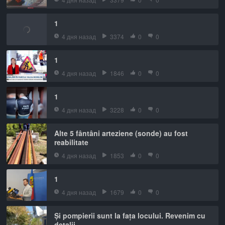
1
4 дня назад
3374
0
0
1
4 дня назад
1846
0
0
1
4 дня назад
3228
0
0
Alte 5 fântâni arteziene (sonde) au fost
reabilitate
4 дня назад
1853
0
0
1
4 дня назад
1679
0
0
Și pompierii sunt la fața locului. Revenim cu
detalii.