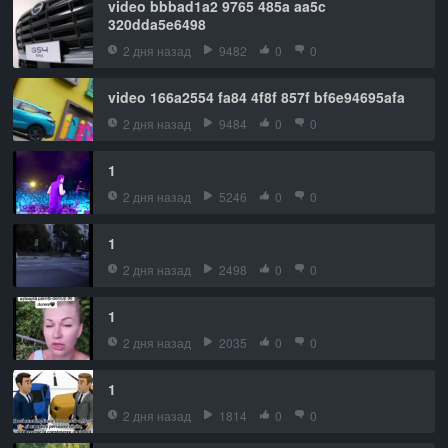
video bbbad1a2 9765 485a aa5c
320dda5e6498
2 дня назад
9482
0
0
video 166a2554 fa84 4f8f 857f bf6e94695afa
2 дня назад
9484
0
0
1
2 дня назад
5246
0
0
1
2 дня назад
2498
0
0
1
2 дня назад
2035
0
0
1
2 дня назад
1814
0
0