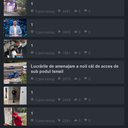
1
3 дня назад
4481
0
0
1
3 дня назад
3803
0
0
1
3 дня назад
1881
0
0
Lucrările de amenajare a noii căi de acces de
sub podul Ismail
3 дня назад
3575
0
0
1
3 дня назад
2429
0
0
1
3 дня назад
2261
0
0