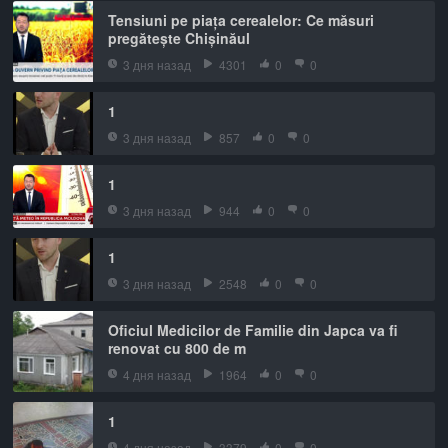
Tensiuni pe piața cerealelor: Ce măsuri
pregătește Chișinăul
3 дня назад
4301
0
0
1
3 дня назад
857
0
0
1
3 дня назад
944
0
0
1
3 дня назад
2548
0
0
Oficiul Medicilor de Familie din Japca va fi
renovat cu 800 de m
4 дня назад
1964
0
0
1
4 дня назад
3379
0
0