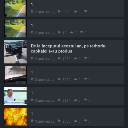
1
2 дня назад
2263
0
0
1
2 дня назад
19
0
0
De la începutul acestui an, pe teritoriul
capitalei s-au produs
2 дня назад
1953
0
0
1
3 дня назад
3250
0
0
1
3 дня назад
2124
0
0
1
3 дня назад
2563
0
0