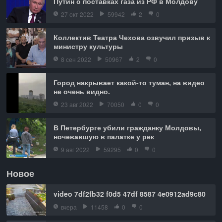
Путин о поставках газа из РФ в Молдову
27 окт 2022
59942
2
0
Коллектив Театра Чехова озвучил призыв к
министру культуры
8 сен 2022
50967
2
0
Город накрывает какой-то туман, на видео
не очень видно.
23 авг 2022
70050
0
0
В Петербурге убили гражданку Молдовы,
ночевавшую в палатке у рек
9 авг 2022
59295
0
0
Новое
video 7df2fb32 f0d5 47df 8587 4e0912ad9c80
вчера
11458
0
0