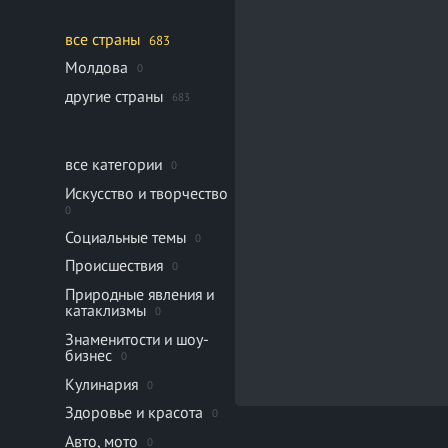
все страны
683
Молдова
0
другие страны
683
все категории
0
Искусство и творчество
0
Социальные темы
0
Происшествия
0
Природные явления и
катаклизмы
0
Знаменитости и шоу-
бизнес
0
Кулинария
0
Здоровье и красота
0
Авто, мото
0