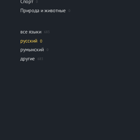
Спорт
0
Природа и животные
0
все языки
683
русский
0
румынский
0
другие
683