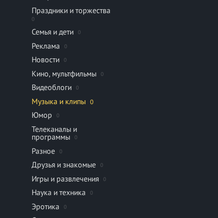
Праздники и торжества
0
Семья и дети
0
Реклама
0
Новости
0
Кино, мультфильмы
0
Видеоблоги
0
Музыка и клипы
0
Юмор
0
Телеканалы и
программы
0
Разное
0
Друзья и знакомые
0
Игры и развлечения
0
Наука и техника
0
Эротика
0