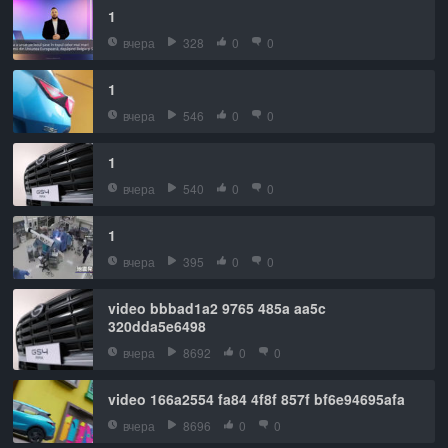
1
вчера
328
0
0
1
вчера
546
0
0
1
вчера
540
0
0
1
вчера
395
0
0
video bbbad1a2 9765 485a aa5c
320dda5e6498
вчера
8692
0
0
video 166a2554 fa84 4f8f 857f bf6e94695afa
вчера
8696
0
0