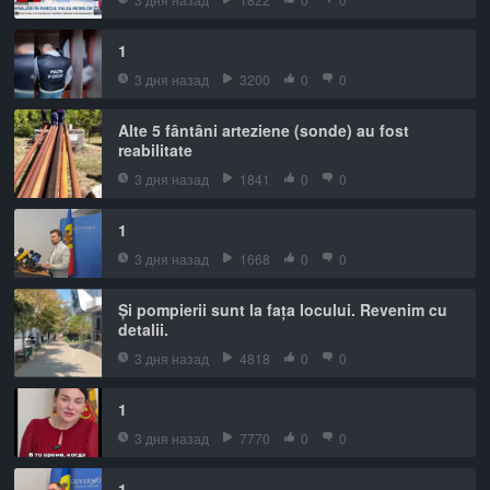
1
3 дня назад
3200
0
0
Alte 5 fântâni arteziene (sonde) au fost
reabilitate
3 дня назад
1841
0
0
1
3 дня назад
1668
0
0
Și pompierii sunt la fața locului. Revenim cu
detalii.
3 дня назад
4818
0
0
1
3 дня назад
7770
0
0
1