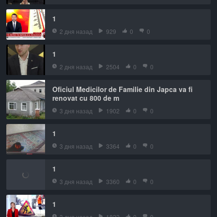
1
2 дня назад
929
0
0
1
2 дня назад
2504
0
0
Oficiul Medicilor de Familie din Japca va fi
renovat cu 800 de m
3 дня назад
1902
0
0
1
3 дня назад
3364
0
0
1
3 дня назад
3360
0
0
1
3 дня назад
1822
0
0