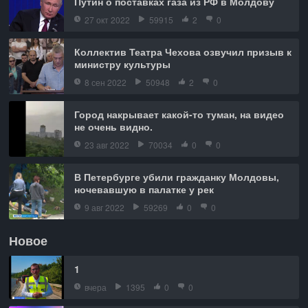
Путин о поставках газа из РФ в Молдову
27 окт 2022
59915
2
0
Коллектив Театра Чехова озвучил призыв к
министру культуры
8 сен 2022
50948
2
0
Город накрывает какой-то туман, на видео
не очень видно.
23 авг 2022
70034
0
0
В Петербурге убили гражданку Молдовы,
ночевавшую в палатке у рек
9 авг 2022
59269
0
0
Новое
1
вчера
1395
0
0