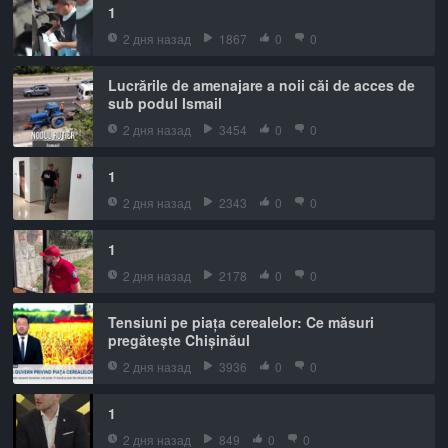
1
2 дня назад
1867
0
0
Lucrările de amenajare a noii căi de acces de
sub podul Ismail
2 дня назад
3454
0
0
1
2 дня назад
2343
0
0
1
2 дня назад
2178
0
0
Tensiuni pe piața cerealelor: Ce măsuri
pregătește Chișinăul
2 дня назад
3936
0
0
1
2 дня назад
849
0
0