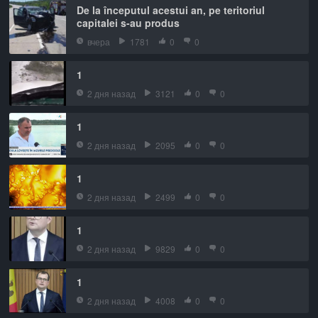
De la începutul acestui an, pe teritoriul
capitalei s-au produs
вчера
1781
0
0
1
2 дня назад
3121
0
0
1
2 дня назад
2095
0
0
1
2 дня назад
2499
0
0
1
2 дня назад
9829
0
0
1
2 дня назад
4008
0
0