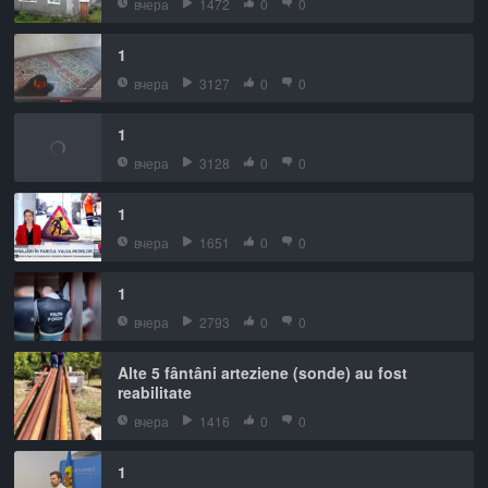
вчера
1472
0
0
1
вчера
3127
0
0
1
вчера
3128
0
0
1
вчера
1651
0
0
1
вчера
2793
0
0
Alte 5 fântâni arteziene (sonde) au fost
reabilitate
вчера
1416
0
0
1