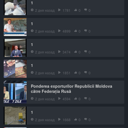
1
2 дня назад
1781
0
0
1
2 дня назад
4899
0
0
1
2 дня назад
3474
0
0
1
2 дня назад
1851
0
0
Ponderea exporturilor Republicii Moldova
către Federația Rusă
2 дня назад
4594
0
0
1
2 дня назад
1668
0
0