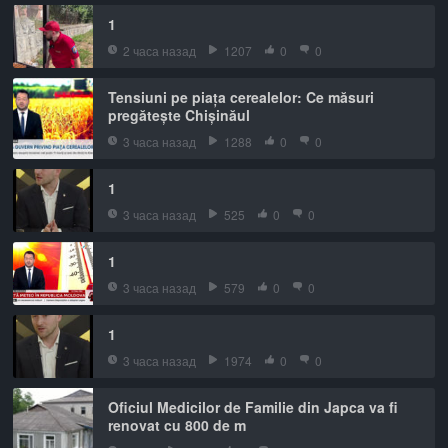
1
2 часа назад
1207
0
0
Tensiuni pe piața cerealelor: Ce măsuri
pregătește Chișinăul
3 часа назад
1288
0
0
1
3 часа назад
525
0
0
1
3 часа назад
579
0
0
1
3 часа назад
1974
0
0
Oficiul Medicilor de Familie din Japca va fi
renovat cu 800 de m