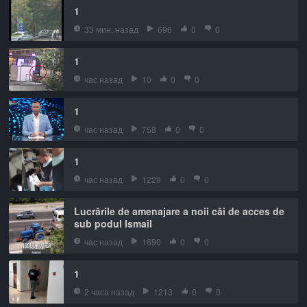
1
33 мин. назад
696
0
0
1
час назад
10
0
0
1
час назад
758
0
0
1
час назад
1229
0
0
Lucrările de amenajare a noii căi de acces de
sub podul Ismail
час назад
1690
0
0
1
2 часа назад
1213
0
0