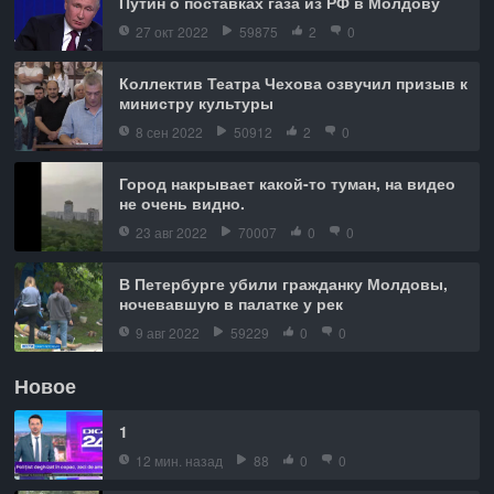
Путин о поставках газа из РФ в Молдову
27 окт 2022
59875
2
0
Коллектив Театра Чехова озвучил призыв к
министру культуры
8 сен 2022
50912
2
0
Город накрывает какой-то туман, на видео
не очень видно.
23 авг 2022
70007
0
0
В Петербурге убили гражданку Молдовы,
ночевавшую в палатке у рек
9 авг 2022
59229
0
0
Новое
1
12 мин. назад
88
0
0