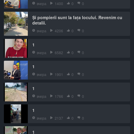
вчера
1400
0
0
Și pompierii sunt la fața locului. Revenim cu
detalii.
вчера
4206
0
0
1
вчера
6582
0
0
1
вчера
1901
0
0
1
вчера
1766
0
0
1
вчера
2137
0
0
1