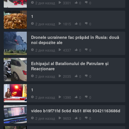
2 дня назад
3301
0
0
1
2 дня назад
1815
0
0
Dronele ucrainene fac prăpăd în Rusia: două
noi depozite ale
2 дня назад
4337
0
0
Echipajul al Batalionului de Patrulare și
Reacționare
2 дня назад
2035
0
0
1
2 дня назад
1390
0
0
video b19f71fd 5c6d 4b51 8f46 93421163686d
2 дня назад
9653
0
0