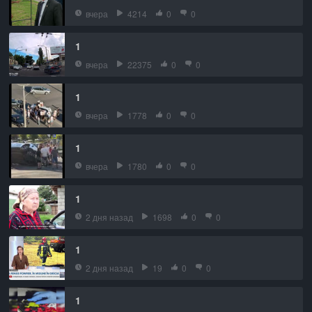
вчера
4214
0
0
1
вчера
22375
0
0
1
вчера
1778
0
0
1
вчера
1780
0
0
1
2 дня назад
1698
0
0
1
2 дня назад
19
0
0
1