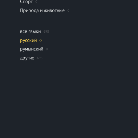
Спорт
0
Природа и животные
0
все языки
698
русский
0
румынский
0
другие
698