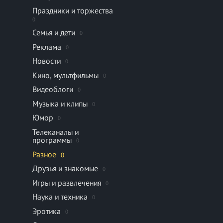
Праздники и торжества
0
Семья и дети
0
Реклама
0
Новости
0
Кино, мультфильмы
0
Видеоблоги
0
Музыка и клипы
0
Юмор
0
Телеканалы и
программы
0
Разное
0
Друзья и знакомые
0
Игры и развлечения
0
Наука и техника
0
Эротика
0