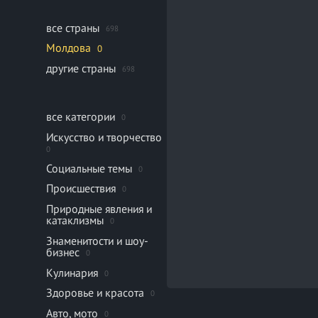
все страны
698
Молдова
0
другие страны
698
все категории
0
Искусство и творчество
0
Социальные темы
0
Происшествия
0
Природные явления и
катаклизмы
0
Знаменитости и шоу-
бизнес
0
Кулинария
0
Здоровье и красота
0
Авто, мото
0