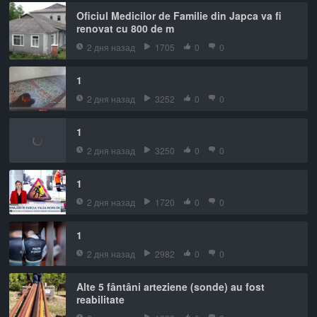
Oficiul Medicilor de Familie din Japca va fi
renovat cu 800 de m
2 дня назад
1705
0
0
1
2 дня назад
3252
0
0
1
2 дня назад
3250
0
0
1
2 дня назад
1720
0
0
1
2 дня назад
2982
0
0
Alte 5 fântâni arteziene (sonde) au fost
reabilitate