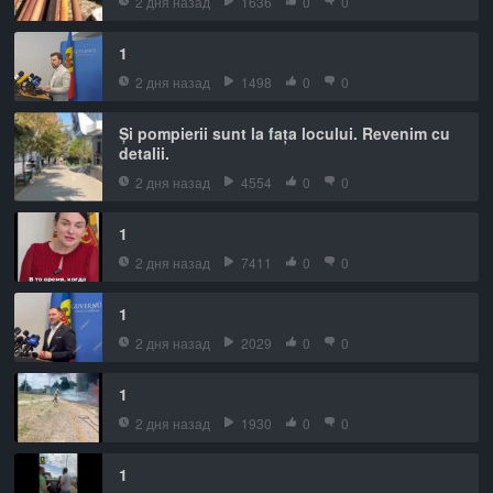
2 дня назад
1636
0
0
1
2 дня назад
1498
0
0
Și pompierii sunt la fața locului. Revenim cu
detalii.
2 дня назад
4554
0
0
1
2 дня назад
7411
0
0
1
2 дня назад
2029
0
0
1
2 дня назад
1930
0
0
1