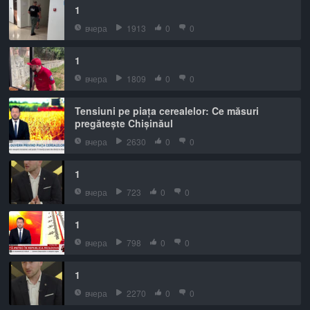
1
вчера
1913
0
0
1
вчера
1809
0
0
Tensiuni pe piața cerealelor: Ce măsuri
pregătește Chișinăul
вчера
2630
0
0
1
вчера
723
0
0
1
вчера
798
0
0
1
вчера
2270
0
0