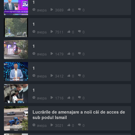
1
вчера
3689
0
0
1
вчера
7511
0
0
1
вчера
1479
0
0
1
вчера
3412
0
0
1
вчера
1716
0
0
Lucrările de amenajare a noii căi de acces de
sub podul Ismail
вчера
3021
0
0