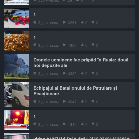
1
3 дня назад
3361
0
0
1
3 дня назад
1829
0
0
Dronele ucrainene fac prăpăd în Rusia: două
noi depozite ale
3 дня назад
4389
0
0
Echipajul al Batalionului de Patrulare și
Reacționare
3 дня назад
2047
0
0
1
3 дня назад
1410
0
0
video b19f71fd 5c6d 4b51 8f46 93421163686d