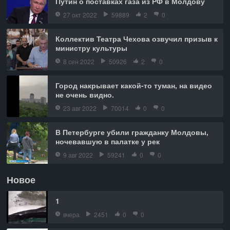
Путин о поставках газа из РФ в Молдову
27 окт 2022
59889
2
0
Коллектив Театра Чехова озвучил призыв к
министру культуры
8 сен 2022
50926
2
0
Город накрывает какой-то туман, на видео
не очень видно.
23 авг 2022
70014
0
0
В Петербурге убили гражданку Молдовы,
ночевавшую в палатке у рек
9 авг 2022
59241
0
0
Новое
1
вчера
2451
0
0