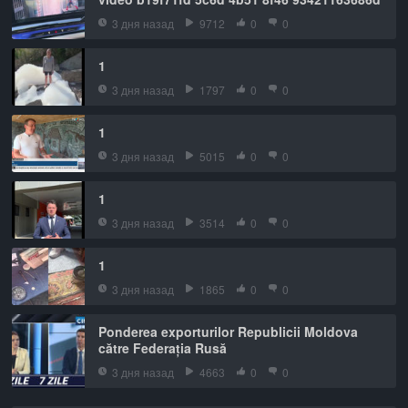
3 дня назад
9712
0
0
1
3 дня назад
1797
0
0
1
3 дня назад
5015
0
0
1
3 дня назад
3514
0
0
1
3 дня назад
1865
0
0
Ponderea exporturilor Republicii Moldova
către Federația Rusă
3 дня назад
4663
0
0