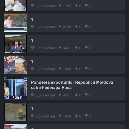
2 дня назад
1759
0
0
1
2 дня назад
4795
0
0
1
2 дня назад
3431
0
0
1
2 дня назад
1836
0
0
Ponderea exporturilor Republicii Moldova
către Federația Rusă
2 дня назад
4557
0
0
1
2 дня назад
1650
0
0