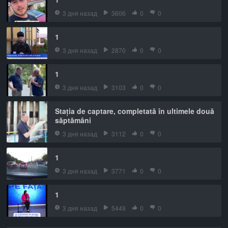
3 дня назад
3606
0
0
1
3 дня назад
2870
0
0
1
3 дня назад
3103
0
0
Stația de captare, completată în ultimele două
săptămâni
3 дня назад
3112
0
0
1
3 дня назад
3771
0
0
1
3 дня назад
5449
0
0