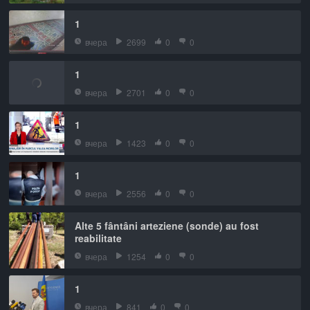
1
вчера
2699
0
0
1
вчера
2701
0
0
1
вчера
1423
0
0
1
вчера
2556
0
0
Alte 5 fântâni arteziene (sonde) au fost
reabilitate
вчера
1254
0
0
1
вчера
841
0
0