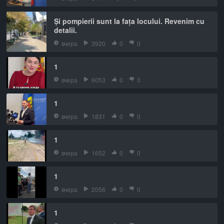
Și pompierii sunt la fața locului. Revenim cu
detalii.
вчера
3920
0
0
1
вчера
6053
0
0
1
вчера
1831
0
0
1
вчера
1652
0
0
1
вчера
2056
0
0
1