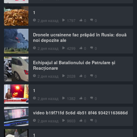
1
2 дня назад
1797
0
0
Dronele ucrainene fac prăpăd în Rusia: două
noi depozite ale
2 дня назад
4299
0
0
Echipajul al Batalionului de Patrulare și
Reacționare
2 дня назад
2028
0
0
1
2 дня назад
1382
0
0
video b19f71fd 5c6d 4b51 8f46 93421163686d
2 дня назад
9603
0
0
1