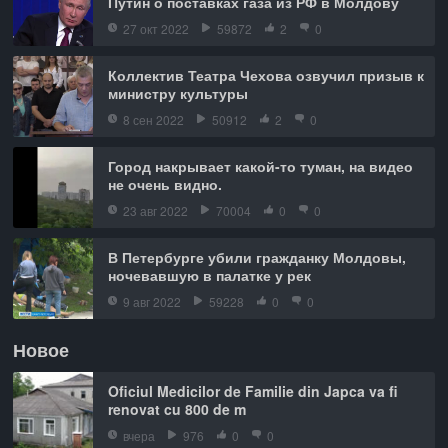
Путин о поставках газа из РФ в Молдову
27 окт 2022
59872
2
0
Коллектив Театра Чехова озвучил призыв к
министру культуры
8 сен 2022
50912
2
0
Город накрывает какой-то туман, на видео
не очень видно.
23 авг 2022
70004
0
0
В Петербурге убили гражданку Молдовы,
ночевавшую в палатке у рек
9 авг 2022
59228
0
0
Новое
Oficiul Medicilor de Familie din Japca va fi
renovat cu 800 de m
вчера
976
0
0