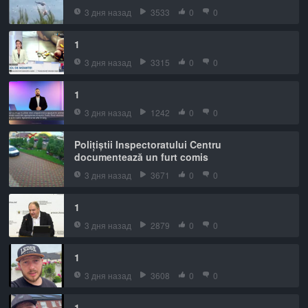
3 дня назад
3533
0
0
1
3 дня назад
3315
0
0
1
3 дня назад
1242
0
0
Polițiștii Inspectoratului Centru
documentează un furt comis
3 дня назад
3671
0
0
1
3 дня назад
2879
0
0
1
3 дня назад
3608
0
0
1