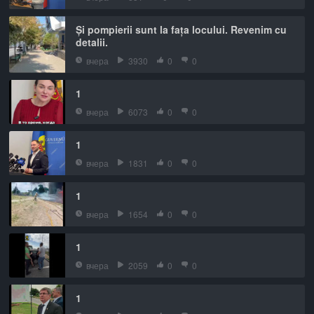
Și pompierii sunt la fața locului. Revenim cu
detalii.
вчера
3930
0
0
1
вчера
6073
0
0
1
вчера
1831
0
0
1
вчера
1654
0
0
1
вчера
2059
0
0
1