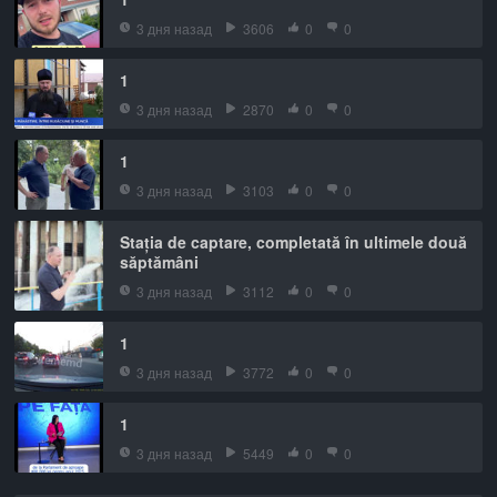
3 дня назад
3606
0
0
1
3 дня назад
2870
0
0
1
3 дня назад
3103
0
0
Stația de captare, completată în ultimele două
săptămâni
3 дня назад
3112
0
0
1
3 дня назад
3772
0
0
1
3 дня назад
5449
0
0