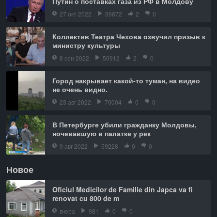
Путин о поставках газа из РФ в Молдову
27 окт 2022
59872
2
0
Коллектив Театра Чехова озвучил призыв к
министру культуры
8 сен 2022
50912
2
0
Город накрывает какой-то туман, на видео
не очень видно.
23 авг 2022
70004
0
0
В Петербурге убили гражданку Молдовы,
ночевавшую в палатке у рек
9 авг 2022
59228
0
0
Новое
Oficiul Medicilor de Familie din Japca va fi
renovat cu 800 de m
вчера
981
0
0