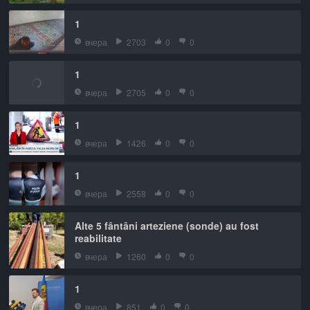
1
вчера
2703
0
0
1
вчера
2705
0
0
1
вчера
1426
0
0
1
вчера
2558
0
0
Alte 5 fântâni arteziene (sonde) au fost
reabilitate
вчера
1260
0
0
1
вчера
851
0
0