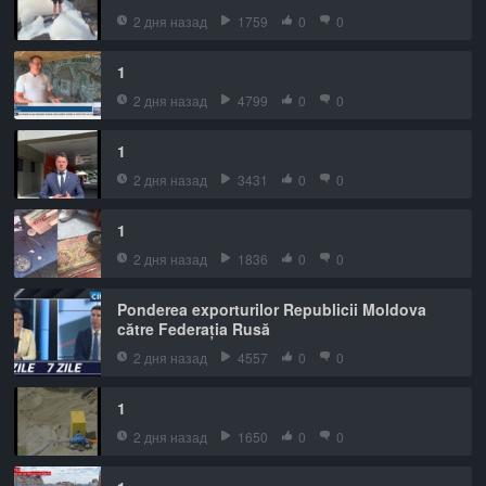
2 дня назад
1759
0
0
1
2 дня назад
4799
0
0
1
2 дня назад
3431
0
0
1
2 дня назад
1836
0
0
Ponderea exporturilor Republicii Moldova
către Federația Rusă
2 дня назад
4557
0
0
1
2 дня назад
1650
0
0