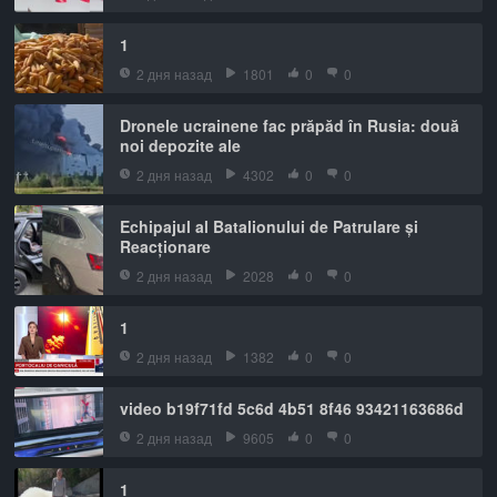
1
2 дня назад
1801
0
0
Dronele ucrainene fac prăpăd în Rusia: două
noi depozite ale
2 дня назад
4302
0
0
Echipajul al Batalionului de Patrulare și
Reacționare
2 дня назад
2028
0
0
1
2 дня назад
1382
0
0
video b19f71fd 5c6d 4b51 8f46 93421163686d
2 дня назад
9605
0
0
1