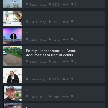
3 дня назад
3533
0
0
1
3 дня назад
3315
0
0
1
3 дня назад
1242
0
0
Polițiștii Inspectoratului Centru
documentează un furt comis
3 дня назад
3671
0
0
1
3 дня назад
2879
0
0
1
3 дня назад
3608
0
0
1