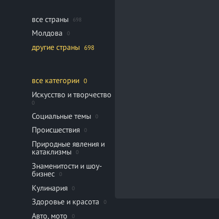
все страны
698
Молдова
0
другие страны
698
все категории
0
Искусство и творчество
0
Социальные темы
0
Происшествия
0
Природные явления и
катаклизмы
0
Знаменитости и шоу-
бизнес
0
Кулинария
0
Здоровье и красота
0
Авто, мото
0