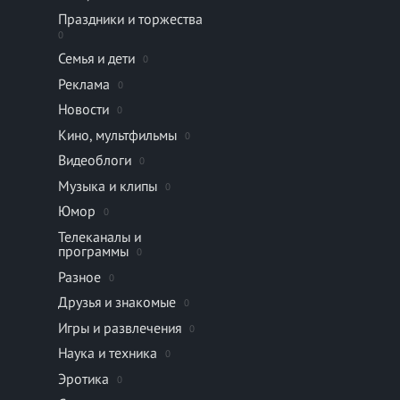
Праздники и торжества
0
Семья и дети
0
Реклама
0
Новости
0
Кино, мультфильмы
0
Видеоблоги
0
Музыка и клипы
0
Юмор
0
Телеканалы и
программы
0
Разное
0
Друзья и знакомые
0
Игры и развлечения
0
Наука и техника
0
Эротика
0