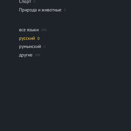
Спорт
0
Природа и животные
0
все языки
698
русский
0
румынский
0
другие
698