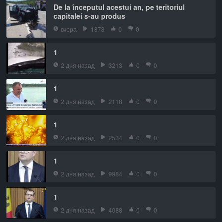
De la începutul acestui an, pe teritoriul
capitalei s-au produs
вчера
1873
0
0
1
2 дня назад
3213
0
0
1
2 дня назад
2118
0
0
1
2 дня назад
2534
0
0
1
2 дня назад
9984
0
0
1
2 дня назад
4088
0
0