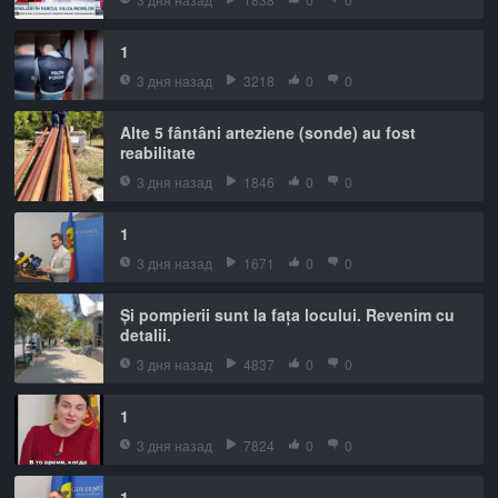
1
3 дня назад
3218
0
0
Alte 5 fântâni arteziene (sonde) au fost
reabilitate
3 дня назад
1846
0
0
1
3 дня назад
1671
0
0
Și pompierii sunt la fața locului. Revenim cu
detalii.
3 дня назад
4837
0
0
1
3 дня назад
7824
0
0
1