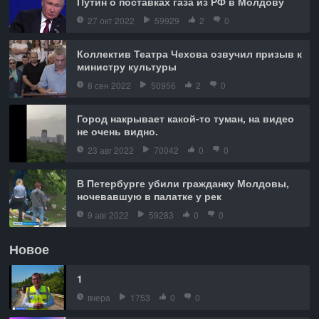
Путин о поставках газа из РФ в Молдову
27 окт 2022
59929
2
0
Коллектив Театра Чехова озвучил призыв к
министру культуры
8 сен 2022
50956
2
0
Город накрывает какой-то туман, на видео
не очень видно.
23 авг 2022
70042
0
0
В Петербурге убили гражданку Молдовы,
ночевавшую в палатке у рек
9 авг 2022
59283
0
0
Новое
1
вчера
1753
0
0