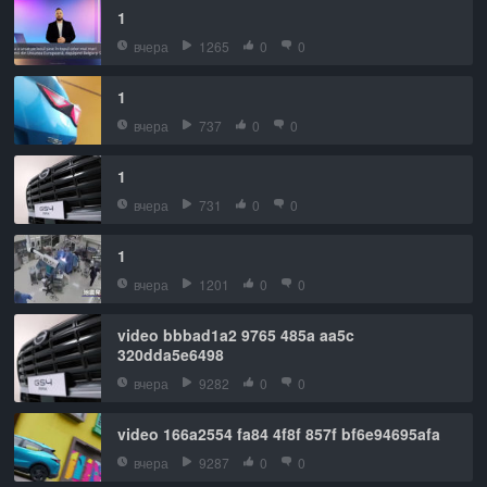
1
вчера
1265
0
0
1
вчера
737
0
0
1
вчера
731
0
0
1
вчера
1201
0
0
video bbbad1a2 9765 485a aa5c
320dda5e6498
вчера
9282
0
0
video 166a2554 fa84 4f8f 857f bf6e94695afa
вчера
9287
0
0