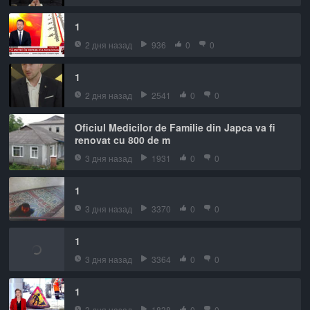
1
2 дня назад
936
0
0
1
2 дня назад
2541
0
0
Oficiul Medicilor de Familie din Japca va fi
renovat cu 800 de m
3 дня назад
1931
0
0
1
3 дня назад
3370
0
0
1
3 дня назад
3364
0
0
1
3 дня назад
1838
0
0