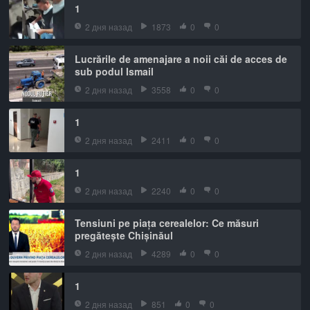
1
2 дня назад
1873
0
0
Lucrările de amenajare a noii căi de acces de
sub podul Ismail
2 дня назад
3558
0
0
1
2 дня назад
2411
0
0
1
2 дня назад
2240
0
0
Tensiuni pe piața cerealelor: Ce măsuri
pregătește Chișinăul
2 дня назад
4289
0
0
1
2 дня назад
851
0
0