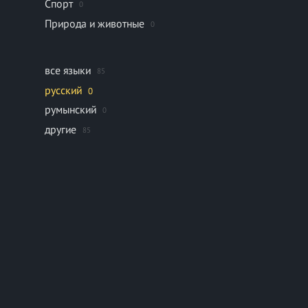
Спорт
0
Природа и животные
0
все языки
85
русский
0
румынский
0
другие
85