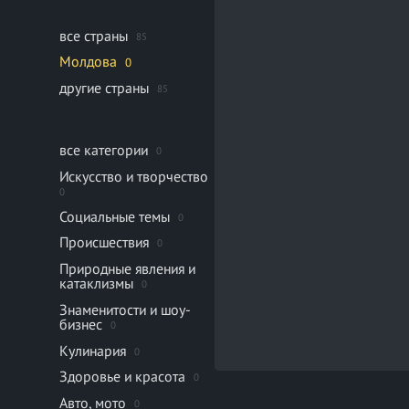
все страны
85
Молдова
0
другие страны
85
все категории
0
Искусство и творчество
0
Социальные темы
0
Происшествия
0
Природные явления и
катаклизмы
0
Знаменитости и шоу-
бизнес
0
Кулинария
0
Здоровье и красота
0
Авто, мото
0