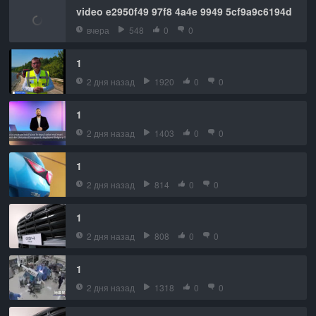
video e2950f49 97f8 4a4e 9949 5cf9a9c6194d
вчера
548
0
0
1
2 дня назад
1920
0
0
1
2 дня назад
1403
0
0
1
2 дня назад
814
0
0
1
2 дня назад
808
0
0
1
2 дня назад
1318
0
0