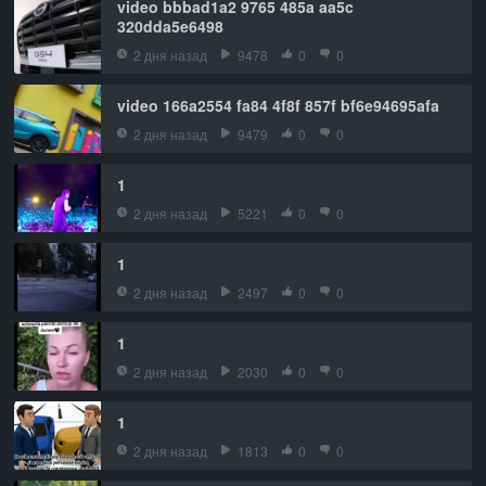
video bbbad1a2 9765 485a aa5c
320dda5e6498
2 дня назад
9478
0
0
video 166a2554 fa84 4f8f 857f bf6e94695afa
2 дня назад
9479
0
0
1
2 дня назад
5221
0
0
1
2 дня назад
2497
0
0
1
2 дня назад
2030
0
0
1
2 дня назад
1813
0
0