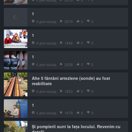
1
4 дня назад
3374
0
0
1
4 дня назад
1846
0
0
1
4 дня назад
3228
0
0
Alte 5 fântâni arteziene (sonde) au fost
reabilitate
4 дня назад
1853
0
0
1
4 дня назад
1679
0
0
Și pompierii sunt la fața locului. Revenim cu
detalii.