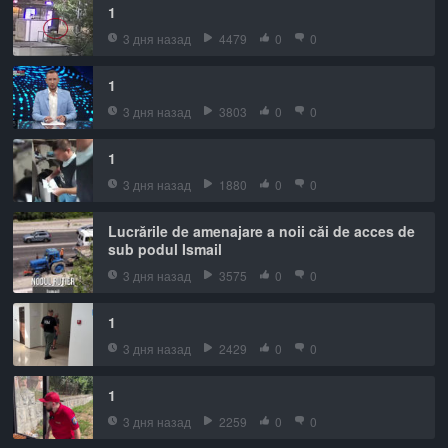
1
3 дня назад
4479
0
0
1
3 дня назад
3803
0
0
1
3 дня назад
1880
0
0
Lucrările de amenajare a noii căi de acces de
sub podul Ismail
3 дня назад
3575
0
0
1
3 дня назад
2429
0
0
1
3 дня назад
2259
0
0