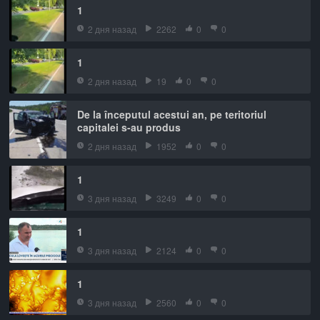
1
2 дня назад
2262
0
0
1
2 дня назад
19
0
0
De la începutul acestui an, pe teritoriul
capitalei s-au produs
2 дня назад
1952
0
0
1
3 дня назад
3249
0
0
1
3 дня назад
2124
0
0
1
3 дня назад
2560
0
0