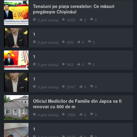
Tensiuni pe piața cerealelor: Ce măsuri
pregătește Chișinăul
3 дня назад
4300
0
0
1
3 дня назад
856
0
0
1
3 дня назад
943
0
0
1
3 дня назад
2547
0
0
Oficiul Medicilor de Familie din Japca va fi
renovat cu 800 de m
4 дня назад
1964
0
0
1
4 дня назад
3379
0
0