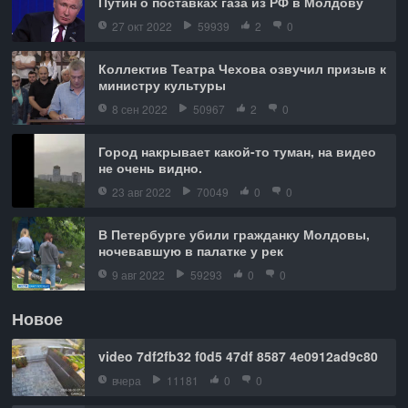
Путин о поставках газа из РФ в Молдову
27 окт 2022
59939
2
0
Коллектив Театра Чехова озвучил призыв к
министру культуры
8 сен 2022
50967
2
0
Город накрывает какой-то туман, на видео
не очень видно.
23 авг 2022
70049
0
0
В Петербурге убили гражданку Молдовы,
ночевавшую в палатке у рек
9 авг 2022
59293
0
0
Новое
video 7df2fb32 f0d5 47df 8587 4e0912ad9c80
вчера
11181
0
0