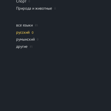
Спорт
0
Природа и животные
0
все языки
85
русский
0
румынский
0
другие
85