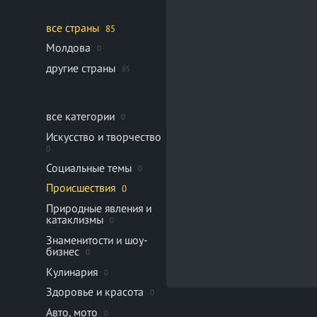
все страны
85
Молдова
0
другие страны
85
все категории
0
Искусство и творчество
0
Социальные темы
0
Происшествия
0
Природные явления и
катаклизмы
0
Знаменитости и шоу-
бизнес
0
Кулинария
0
Здоровье и красота
0
Авто, мото
0