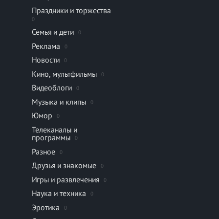
Праздники и торжества
0
Семья и дети
0
Реклама
0
Новости
0
Кино, мультфильмы
0
Видеоблоги
0
Музыка и клипы
0
Юмор
0
Телеканалы и
программы
0
Разное
0
Друзья и знакомые
0
Игры и развлечения
0
Наука и техника
0
Эротика
0