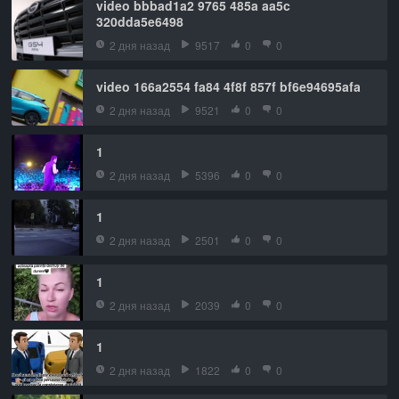
video bbbad1a2 9765 485a aa5c
320dda5e6498
2 дня назад
9517
0
0
video 166a2554 fa84 4f8f 857f bf6e94695afa
2 дня назад
9521
0
0
1
2 дня назад
5396
0
0
1
2 дня назад
2501
0
0
1
2 дня назад
2039
0
0
1
2 дня назад
1822
0
0