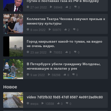
Путин о поставках газа из РФ в Молдову
27 окт 2022
59948
2
0
Коллектив Театра Чехова озвучил призыв к
министру культуры
8 сен 2022
50970
2
0
Город накрывает какой-то туман, на видео
не очень видно.
23 авг 2022
70053
0
0
В Петербурге убили гражданку Молдовы,
ночевавшую в палатке у рек
9 авг 2022
59298
0
0
Новое
video 7df2fb32 f0d5 47df 8587 4e0912ad9c80
вчера
13558
0
0