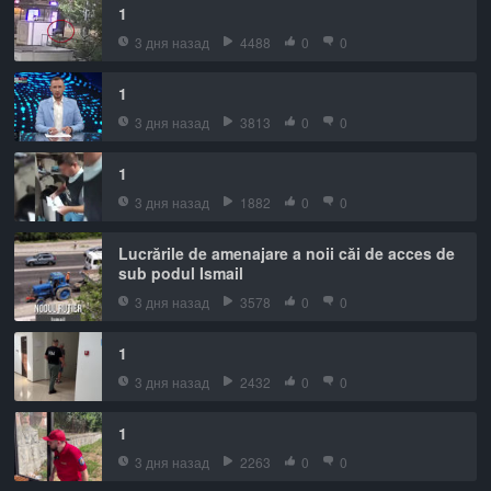
1
3 дня назад
4488
0
0
1
3 дня назад
3813
0
0
1
3 дня назад
1882
0
0
Lucrările de amenajare a noii căi de acces de
sub podul Ismail
3 дня назад
3578
0
0
1
3 дня назад
2432
0
0
1
3 дня назад
2263
0
0