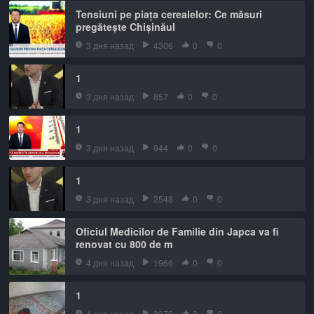
Tensiuni pe piața cerealelor: Ce măsuri
pregătește Chișinăul
3 дня назад
4306
0
0
1
3 дня назад
857
0
0
1
3 дня назад
944
0
0
1
3 дня назад
2548
0
0
Oficiul Medicilor de Familie din Japca va fi
renovat cu 800 de m
4 дня назад
1966
0
0
1
4 дня назад
3379
0
0