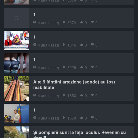
1
4 дня назад
3374
0
0
1
4 дня назад
1846
0
0
1
4 дня назад
3229
0
0
Alte 5 fântâni arteziene (sonde) au fost
reabilitate
4 дня назад
1853
0
0
1
4 дня назад
1679
0
0
Și pompierii sunt la fața locului. Revenim cu
detalii.