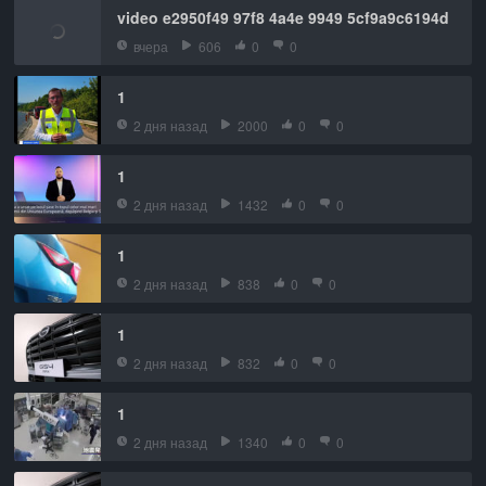
video e2950f49 97f8 4a4e 9949 5cf9a9c6194d
вчера
606
0
0
1
2 дня назад
2000
0
0
1
2 дня назад
1432
0
0
1
2 дня назад
838
0
0
1
2 дня назад
832
0
0
1
2 дня назад
1340
0
0