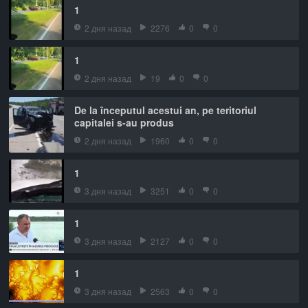
1
2 дня назад
2276
0
0
1
2 дня назад
19
0
0
De la începutul acestui an, pe teritoriul
capitalei s-au produs
2 дня назад
1960
0
0
1
3 дня назад
3251
0
0
1
3 дня назад
2127
0
0
1
3 дня назад
2563
0
0