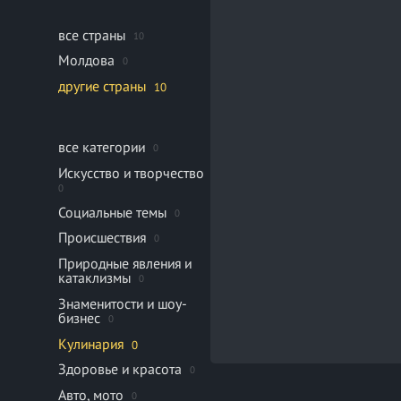
все страны
10
Молдова
0
другие страны
10
все категории
0
Искусство и творчество
0
Социальные темы
0
Происшествия
0
Природные явления и
катаклизмы
0
Знаменитости и шоу-
бизнес
0
Кулинария
0
Здоровье и красота
0
Авто, мото
0