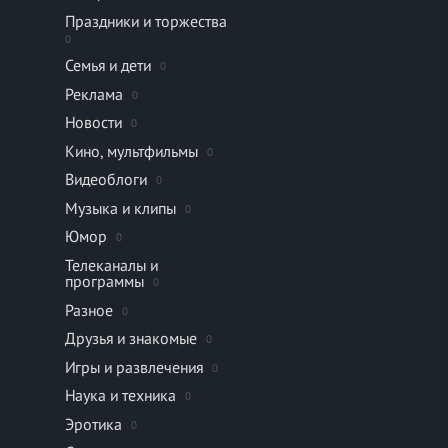
Праздники и торжества
0
Семья и дети
0
Реклама
0
Новости
0
Кино, мультфильмы
0
Видеоблоги
0
Музыка и клипы
0
Юмор
0
Телеканалы и
программы
0
Разное
0
Друзья и знакомые
0
Игры и развлечения
0
Наука и техника
0
Эротика
0