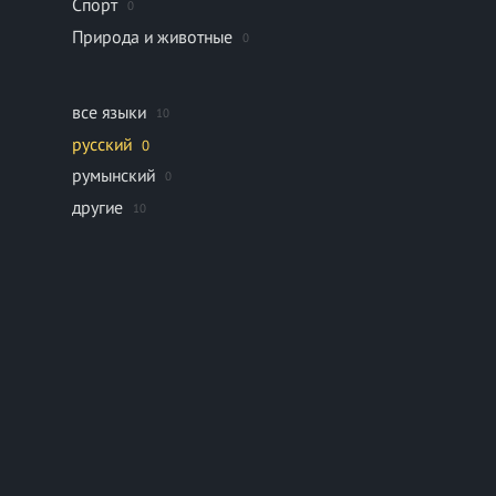
Спорт
0
Природа и животные
0
все языки
10
русский
0
румынский
0
другие
10