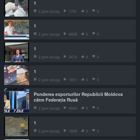
1
2 дня назад
1781
0
0
1
2 дня назад
4898
0
0
1
2 дня назад
3474
0
0
1
2 дня назад
1851
0
0
Ponderea exporturilor Republicii Moldova
către Federația Rusă
2 дня назад
4594
0
0
1
2 дня назад
1668
0
0