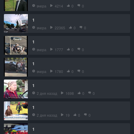
вчера
4214
0
0
1
вчера
22365
0
0
1
вчера
1777
0
0
1
вчера
1780
0
0
1
2 дня назад
1698
0
0
1
2 дня назад
19
0
0
1