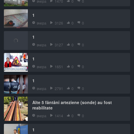
вчера
1470
0
0
1
вчера
3126
0
0
1
вчера
3127
0
0
1
вчера
1651
0
0
1
вчера
2791
0
0
Alte 5 fântâni arteziene (sonde) au fost
reabilitate
вчера
1414
0
0
1