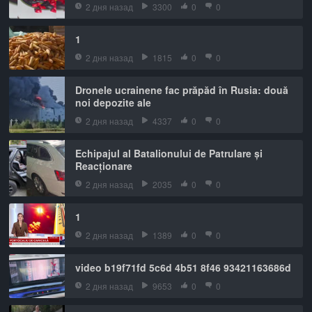
2 дня назад
3300
0
0
1
2 дня назад
1815
0
0
Dronele ucrainene fac prăpăd în Rusia: două
noi depozite ale
2 дня назад
4337
0
0
Echipajul al Batalionului de Patrulare și
Reacționare
2 дня назад
2035
0
0
1
2 дня назад
1389
0
0
video b19f71fd 5c6d 4b51 8f46 93421163686d
2 дня назад
9653
0
0