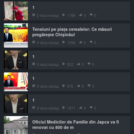
1
2 часа назад
1186
0
0
Tensiuni pe piața cerealelor: Ce măsuri
pregătește Chișinăul
3 часа назад
1268
0
0
1
3 часа назад
522
0
0
1
3 часа назад
575
0
0
1
3 часа назад
1971
0
0
Oficiul Medicilor de Familie din Japca va fi
renovat cu 800 de m