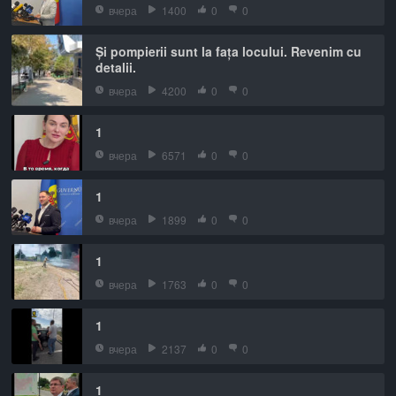
вчера
1400
0
0
Și pompierii sunt la fața locului. Revenim cu
detalii.
вчера
4200
0
0
1
вчера
6571
0
0
1
вчера
1899
0
0
1
вчера
1763
0
0
1
вчера
2137
0
0
1