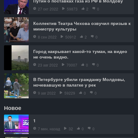
Путин о поставках газа из РФ в Молдову
27 окт 2022
59873
2
0
Коллектив Театра Чехова озвучил призыв к
министру культуры
8 сен 2022
50912
2
0
Город накрывает какой-то туман, на видео
не очень видно.
23 авг 2022
70007
0
0
В Петербурге убили гражданку Молдовы,
ночевавшую в палатке у рек
9 авг 2022
59229
0
0
Новое
1
7 мин. назад
32
0
0