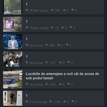
1
28 мин. назад
580
0
0
1
55 мин. назад
10
0
0
1
час назад
688
0
0
1
час назад
1217
0
0
Lucrările de amenajare a noii căi de acces de
sub podul Ismail
час назад
1651
0
0
1
2 часа назад
1194
0
0