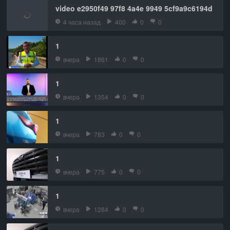
video e2950f49 97f8 4a4e 9949 5cf9a9c6194d
4 часа назад
400
0
0
1
вчера
1861
0
0
1
вчера
1354
0
0
1
вчера
783
0
0
1
вчера
775
0
0
1
вчера
1284
0
0