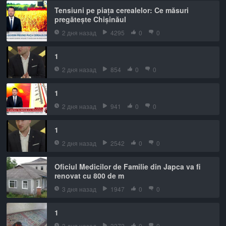
Tensiuni pe piața cerealelor: Ce măsuri
pregătește Chișinăul
2 дня назад
4295
0
0
1
2 дня назад
854
0
0
1
2 дня назад
941
0
0
1
2 дня назад
2542
0
0
Oficiul Medicilor de Familie din Japca va fi
renovat cu 800 de m
3 дня назад
1947
0
0
1
3 дня назад
3372
0
0