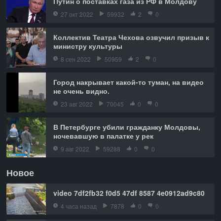
Путин о поставках газа из РФ в Молдову
27 окт 2022
59932
2
0
Коллектив Театра Чехова озвучил призыв к
министру культуры
8 сен 2022
50959
2
0
Город накрывает какой-то туман, на видео
не очень видно.
23 авг 2022
70045
0
0
В Петербурге убили гражданку Молдовы,
ночевавшую в палатке у рек
9 авг 2022
59288
0
0
Новое
video 7df2fb32 f0d5 47df 8587 4e0912ad9c80
4 часа назад
7878
0
0