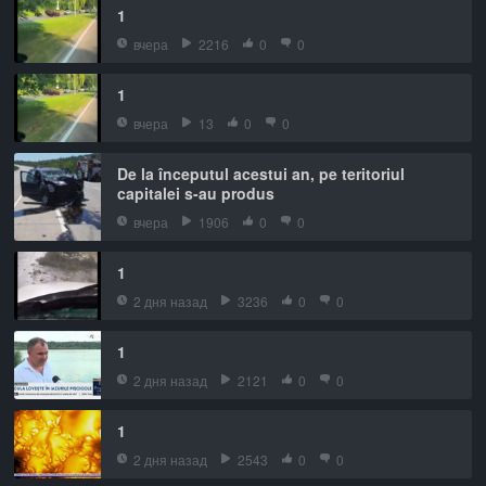
1
вчера
2216
0
0
1
вчера
13
0
0
De la începutul acestui an, pe teritoriul
capitalei s-au produs
вчера
1906
0
0
1
2 дня назад
3236
0
0
1
2 дня назад
2121
0
0
1
2 дня назад
2543
0
0