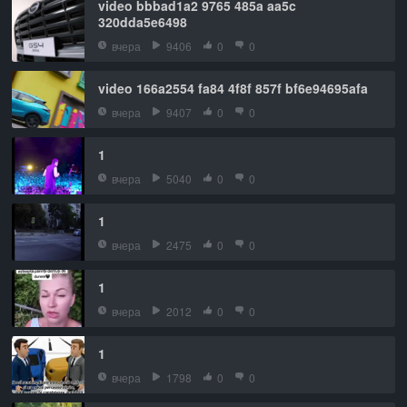
video bbbad1a2 9765 485a aa5c
320dda5e6498
вчера
9406
0
0
video 166a2554 fa84 4f8f 857f bf6e94695afa
вчера
9407
0
0
1
вчера
5040
0
0
1
вчера
2475
0
0
1
вчера
2012
0
0
1
вчера
1798
0
0