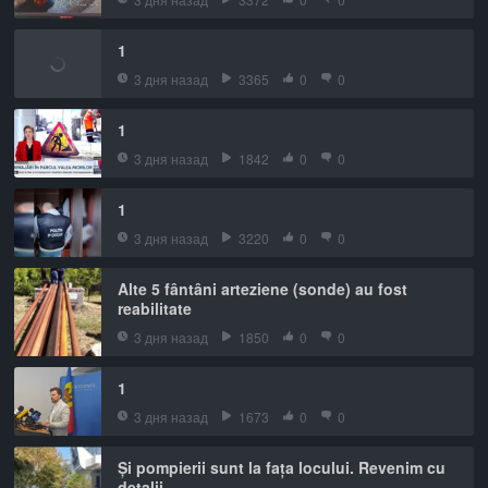
1
3 дня назад
3365
0
0
1
3 дня назад
1842
0
0
1
3 дня назад
3220
0
0
Alte 5 fântâni arteziene (sonde) au fost
reabilitate
3 дня назад
1850
0
0
1
3 дня назад
1673
0
0
Și pompierii sunt la fața locului. Revenim cu
detalii.