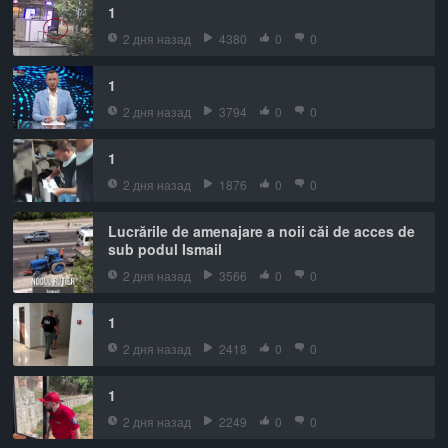
1
2 дня назад
4380
0
0
1
2 дня назад
3794
0
0
1
2 дня назад
1876
0
0
Lucrările de amenajare a noii căi de acces de
sub podul Ismail
2 дня назад
3566
0
0
1
2 дня назад
2418
0
0
1
2 дня назад
2249
0
0