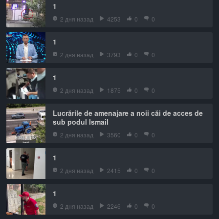
1
2 дня назад
4253
0
0
1
2 дня назад
3793
0
0
1
2 дня назад
1875
0
0
Lucrările de amenajare a noii căi de acces de
sub podul Ismail
2 дня назад
3560
0
0
1
2 дня назад
2415
0
0
1
2 дня назад
2246
0
0