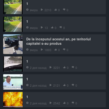
1
вчера
2210
0
0
1
вчера
13
0
0
De la începutul acestui an, pe teritoriul
capitalei s-au produs
вчера
1893
0
0
1
2 дня назад
3231
0
0
1
2 дня назад
2121
0
0
1
2 дня назад
2542
0
0