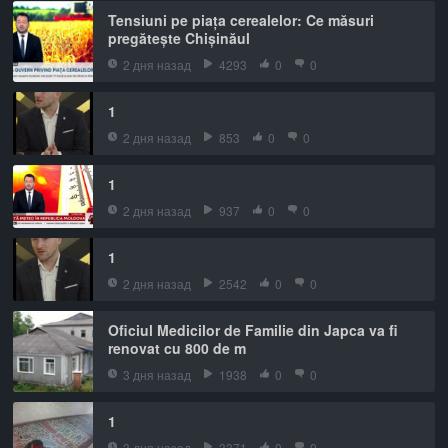
Tensiuni pe piața cerealelor: Ce măsuri
pregătește Chișinăul
2 дня назад
4293
0
0
1
2 дня назад
853
0
0
1
2 дня назад
937
0
0
1
2 дня назад
2542
0
0
Oficiul Medicilor de Familie din Japca va fi
renovat cu 800 de m
3 дня назад
1938
0
0
1
3 дня назад
3371
0
0