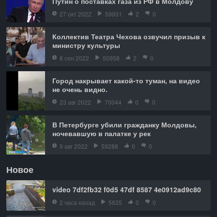
Путин о поставках газа из РФ в Молдову
27 окт 2022
59931
2
0
Коллектив Театра Чехова озвучил призыв к
министру культуры
8 сен 2022
50958
2
0
Город накрывает какой-то туман, на видео
не очень видно.
23 авг 2022
70044
0
0
В Петербурге убили гражданку Молдовы,
ночевавшую в палатке у рек
9 авг 2022
59288
0
0
Новое
video 7df2fb32 f0d5 47df 8587 4e0912ad9c80
2 часа назад
5635
0
0