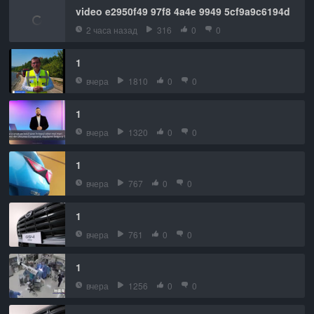
video e2950f49 97f8 4a4e 9949 5cf9a9c6194d
2 часа назад
316
0
0
1
вчера
1810
0
0
1
вчера
1320
0
0
1
вчера
767
0
0
1
вчера
761
0
0
1
вчера
1256
0
0