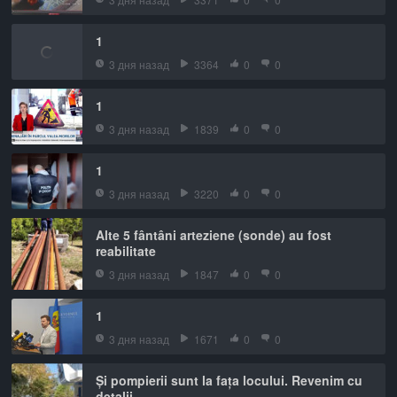
1
3 дня назад
3364
0
0
1
3 дня назад
1839
0
0
1
3 дня назад
3220
0
0
Alte 5 fântâni arteziene (sonde) au fost
reabilitate
3 дня назад
1847
0
0
1
3 дня назад
1671
0
0
Și pompierii sunt la fața locului. Revenim cu
detalii.