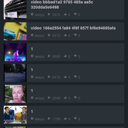
video bbbad1a2 9765 485a aa5c
320dda5e6498
вчера
9370
0
0
video 166a2554 fa84 4f8f 857f bf6e94695afa
вчера
9372
0
0
1
вчера
4992
0
0
1
вчера
2470
0
0
1
вчера
2009
0
0
1
вчера
1796
0
0