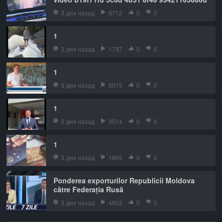
3 дня назад
9712
0
0
1
3 дня назад
1797
0
0
1
3 дня назад
5015
0
0
1
3 дня назад
3514
0
0
1
3 дня назад
1865
0
0
Ponderea exporturilor Republicii Moldova
către Federația Rusă
3 дня назад
4662
0
0