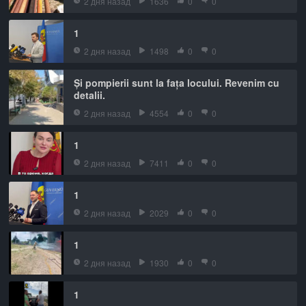
2 дня назад
1636
0
0
1
2 дня назад
1498
0
0
Și pompierii sunt la fața locului. Revenim cu
detalii.
2 дня назад
4554
0
0
1
2 дня назад
7411
0
0
1
2 дня назад
2029
0
0
1
2 дня назад
1930
0
0
1