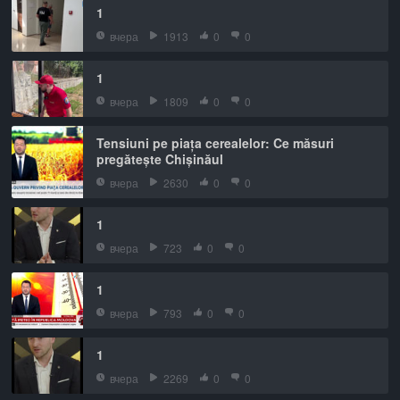
1
вчера
1913
0
0
1
вчера
1809
0
0
Tensiuni pe piața cerealelor: Ce măsuri
pregătește Chișinăul
вчера
2630
0
0
1
вчера
723
0
0
1
вчера
793
0
0
1
вчера
2269
0
0