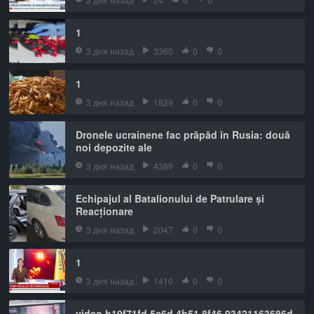
1
3 дня назад
3360
0
0
1
3 дня назад
1829
0
0
Dronele ucrainene fac prăpăd în Rusia: două
noi depozite ale
3 дня назад
4389
0
0
Echipajul al Batalionului de Patrulare și
Reacționare
3 дня назад
2047
0
0
1
3 дня назад
1410
0
0
video b19f71fd 5c6d 4b51 8f46 93421163686d