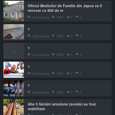
Oficiul Medicilor de Familie din Japca va fi
renovat cu 800 de m
2 дня назад
1705
0
0
1
2 дня назад
3252
0
0
1
2 дня назад
3250
0
0
1
2 дня назад
1720
0
0
1
2 дня назад
2982
0
0
Alte 5 fântâni arteziene (sonde) au fost
reabilitate