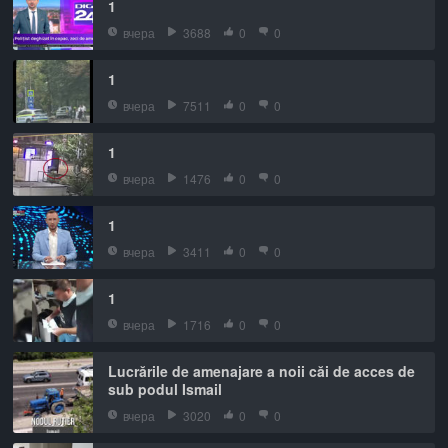
1
вчера
3688
0
0
1
вчера
7511
0
0
1
вчера
1476
0
0
1
вчера
3411
0
0
1
вчера
1716
0
0
Lucrările de amenajare a noii căi de acces de
sub podul Ismail
вчера
3020
0
0