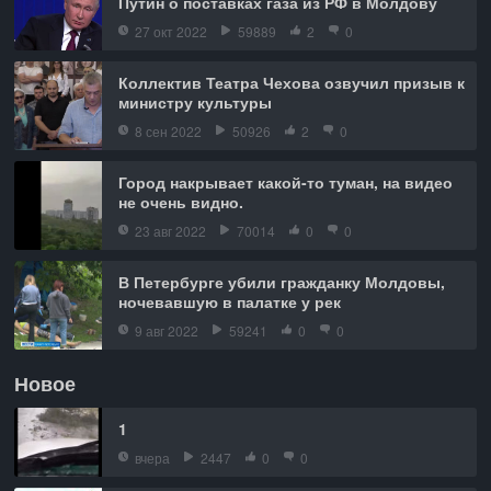
Путин о поставках газа из РФ в Молдову
27 окт 2022
59889
2
0
Коллектив Театра Чехова озвучил призыв к
министру культуры
8 сен 2022
50926
2
0
Город накрывает какой-то туман, на видео
не очень видно.
23 авг 2022
70014
0
0
В Петербурге убили гражданку Молдовы,
ночевавшую в палатке у рек
9 авг 2022
59241
0
0
Новое
1
вчера
2447
0
0