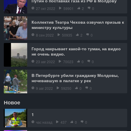
Путин о поставках газа из РФ в Молдову
27 окт 2022
59901
2
0
Коллектив Театра Чехова озвучил призыв к
министру культуры
8 сен 2022
50935
2
0
Город накрывает какой-то туман, на видео
не очень видно.
23 авг 2022
70023
0
0
В Петербурге убили гражданку Молдовы,
ночевавшую в палатке у рек
9 авг 2022
59250
0
0
Новое
1
час назад
437
0
0