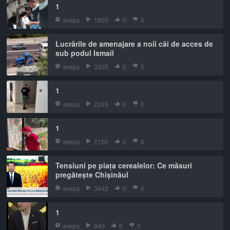
1
вчера
1855
0
0
Lucrările de amenajare a noii căi de acces de
sub podul Ismail
вчера
3325
0
0
1
вчера
2245
0
0
1
вчера
2100
0
0
Tensiuni pe piața cerealelor: Ce măsuri
pregătește Chișinăul
вчера
3442
0
0
1
вчера
840
0
0