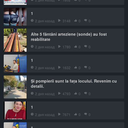
1
2 дня назад
3148
0
0
Alte 5 fântâni arteziene (sonde) au fost
reabilitate
2 дня назад
1780
0
0
1
2 дня назад
1632
0
0
Și pompierii sunt la fața locului. Revenim cu
detalii.
2 дня назад
4793
0
0
1
2 дня назад
7671
0
0
1