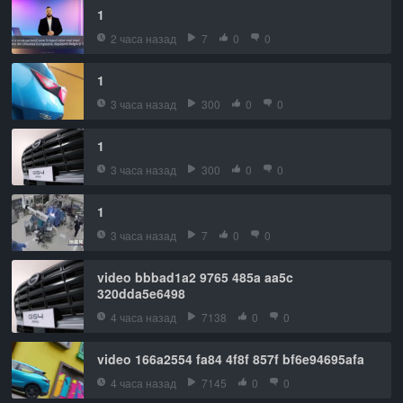
1
2 часа назад
7
0
0
1
3 часа назад
300
0
0
1
3 часа назад
300
0
0
1
3 часа назад
7
0
0
video bbbad1a2 9765 485a aa5c
320dda5e6498
4 часа назад
7138
0
0
video 166a2554 fa84 4f8f 857f bf6e94695afa
4 часа назад
7145
0
0