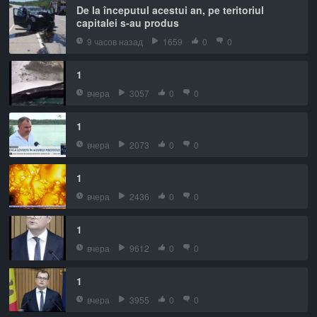
De la începutul acestui an, pe teritoriul
capitalei s-au produs
9 часов назад
1659
0
0
1
вчера
3057
0
0
1
вчера
2073
0
0
1
вчера
2436
0
0
1
вчера
9612
0
0
1
вчера
3955
0
0