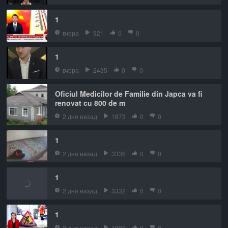
1
вчера
921
0
0
1
вчера
2435
0
0
Oficiul Medicilor de Familie din Japca va fi
renovat cu 800 de m
2 дня назад
1873
0
0
1
2 дня назад
3336
0
0
1
2 дня назад
3332
0
0
1
2 дня назад
1802
0
0