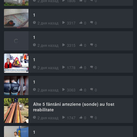
2 дня назад
1806
0
0
1
2 дня назад
3317
0
0
1
2 дня назад
3315
0
0
1
2 дня назад
1778
0
0
1
2 дня назад
3063
0
0
Alte 5 fântâni arteziene (sonde) au fost
reabilitate
2 дня назад
1747
0
0
1