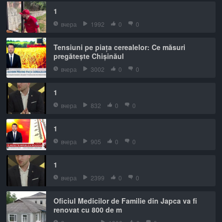
1
вчера
1992
0
0
Tensiuni pe piața cerealelor: Ce măsuri
pregătește Chișinăul
вчера
3002
0
0
1
вчера
832
0
0
1
вчера
905
0
0
1
вчера
2399
0
0
Oficiul Medicilor de Familie din Japca va fi
renovat cu 800 de m