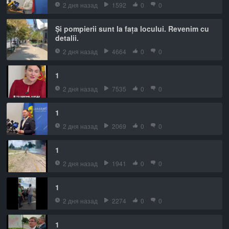
2 дня назад
1592
0
0
Și pompierii sunt la fața locului. Revenim cu
detalii.
2 дня назад
4664
0
0
1
2 дня назад
7535
0
0
1
2 дня назад
2069
0
0
1
2 дня назад
1941
0
0
1
2 дня назад
2274
0
0
1