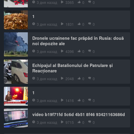
3 дня назад
3365
0
0
1
3 дня назад
1831
0
0
Dronele ucrainene fac prăpăd în Rusia: două
noi depozite ale
3 дня назад
4396
0
0
Echipajul al Batalionului de Patrulare și
Reacționare
3 дня назад
2048
0
0
1
3 дня назад
1416
0
0
video b19f71fd 5c6d 4b51 8f46 93421163686d
3 дня назад
9715
0
0