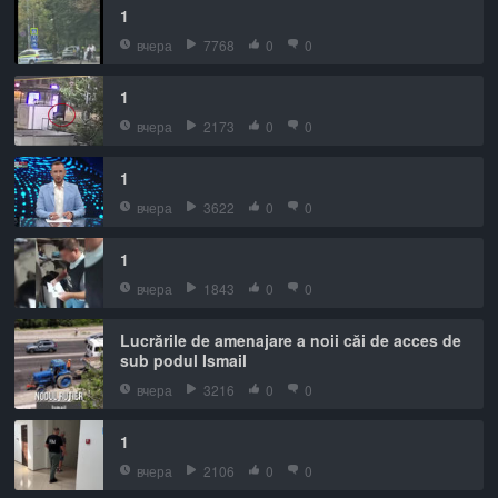
1
вчера
7768
0
0
1
вчера
2173
0
0
1
вчера
3622
0
0
1
вчера
1843
0
0
Lucrările de amenajare a noii căi de acces de
sub podul Ismail
вчера
3216
0
0
1
вчера
2106
0
0