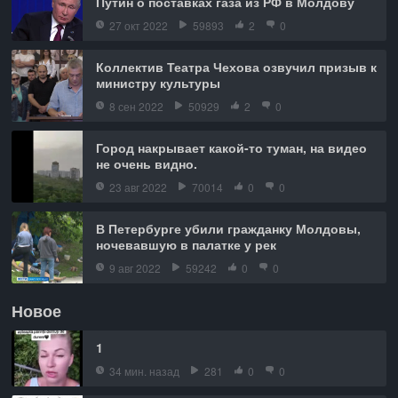
Путин о поставках газа из РФ в Молдову
27 окт 2022
59893
2
0
Коллектив Театра Чехова озвучил призыв к
министру культуры
8 сен 2022
50929
2
0
Город накрывает какой-то туман, на видео
не очень видно.
23 авг 2022
70014
0
0
В Петербурге убили гражданку Молдовы,
ночевавшую в палатке у рек
9 авг 2022
59242
0
0
Новое
1
34 мин. назад
281
0
0