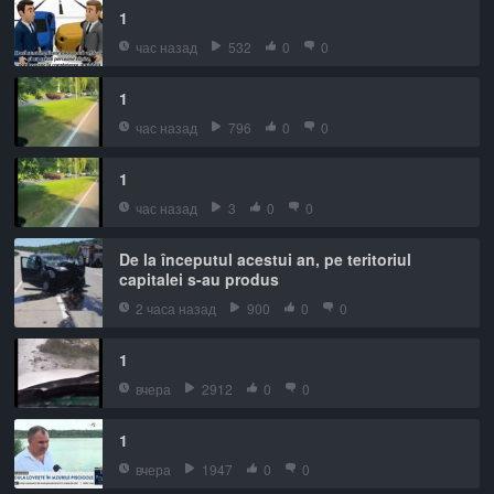
1
час назад
532
0
0
1
час назад
796
0
0
1
час назад
3
0
0
De la începutul acestui an, pe teritoriul
capitalei s-au produs
2 часа назад
900
0
0
1
вчера
2912
0
0
1
вчера
1947
0
0