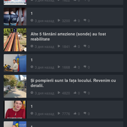
1
3 дня назад
3200
0
0
Alte 5 fântâni arteziene (sonde) au fost
reabilitate
3 дня назад
1841
0
0
1
3 дня назад
1668
0
0
Și pompierii sunt la fața locului. Revenim cu
detalii.
3 дня назад
4820
0
0
1
3 дня назад
7776
0
0
1