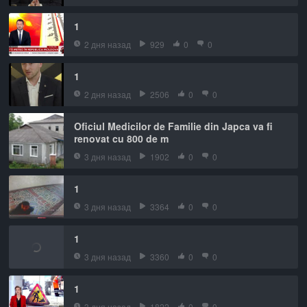
1
2 дня назад
929
0
0
1
2 дня назад
2506
0
0
Oficiul Medicilor de Familie din Japca va fi
renovat cu 800 de m
3 дня назад
1902
0
0
1
3 дня назад
3364
0
0
1
3 дня назад
3360
0
0
1
3 дня назад
1822
0
0