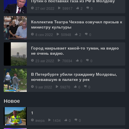
Путин о поставках газа из РФ в Молдову
27 окт 2022
59917
2
0
Коллектив Театра Чехова озвучил призыв к
министру культуры
8 сен 2022
50948
2
0
Город накрывает какой-то туман, на видео
не очень видно.
23 авг 2022
70034
0
0
В Петербурге убили гражданку Молдовы,
ночевавшую в палатке у рек
9 авг 2022
59270
0
0
Новое
1
вчера
1434
0
0