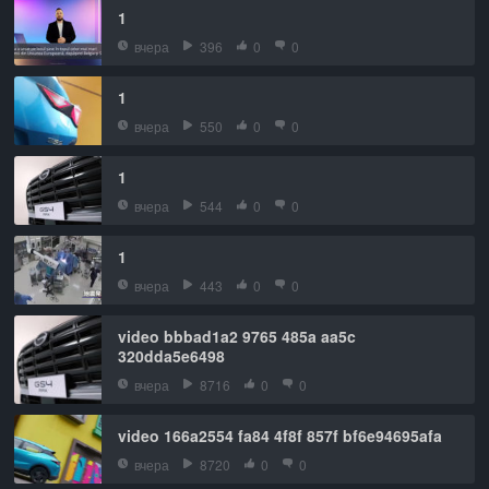
1
вчера
396
0
0
1
вчера
550
0
0
1
вчера
544
0
0
1
вчера
443
0
0
video bbbad1a2 9765 485a aa5c
320dda5e6498
вчера
8716
0
0
video 166a2554 fa84 4f8f 857f bf6e94695afa
вчера
8720
0
0