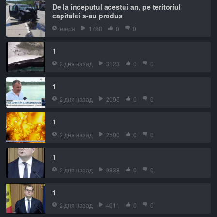
De la începutul acestui an, pe teritoriul
capitalei s-au produs
вчера
1788
0
0
1
2 дня назад
3123
0
0
1
2 дня назад
2095
0
0
1
2 дня назад
2500
0
0
1
2 дня назад
9838
0
0
1
2 дня назад
4011
0
0