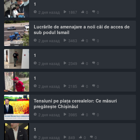
1
2 дня назад
1867
0
0
Lucrările de amenajare a noii căi de acces de
sub podul Ismail
2 дня назад
3463
0
0
1
2 дня назад
2349
0
0
1
2 дня назад
2185
0
0
Tensiuni pe piața cerealelor: Ce măsuri
pregătește Chișinăul
2 дня назад
3985
0
0
1
2 дня назад
849
0
0