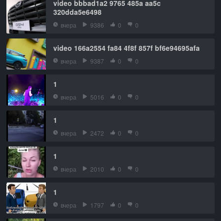
video bbbad1a2 9765 485a aa5c
320dda5e6498
вчера
9386
0
0
video 166a2554 fa84 4f8f 857f bf6e94695afa
вчера
9387
0
0
1
вчера
5016
0
0
1
вчера
2472
0
0
1
вчера
2010
0
0
1
вчера
1797
0
0