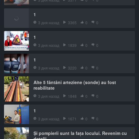
1
3 дня назад
3365
0
0
1
3 дня назад
1839
0
0
1
3 дня назад
3220
0
0
Alte 5 fântâni arteziene (sonde) au fost
reabilitate
3 дня назад
1848
0
0
1
3 дня назад
1671
0
0
Și pompierii sunt la fața locului. Revenim cu
detalii.