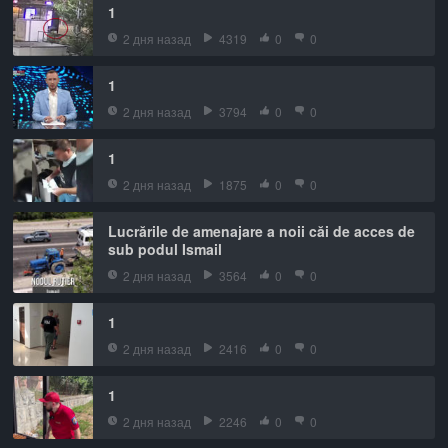
1
2 дня назад
4319
0
0
1
2 дня назад
3794
0
0
1
2 дня назад
1875
0
0
Lucrările de amenajare a noii căi de acces de
sub podul Ismail
2 дня назад
3564
0
0
1
2 дня назад
2416
0
0
1
2 дня назад
2246
0
0