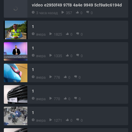
video e2950f49 97f8 4a4e 9949 5cf9a9c6194d
3 часа назад
357
0
0
1
вчера
1825
0
0
1
вчера
1335
0
0
1
вчера
776
0
0
1
вчера
770
0
0
1
вчера
1271
0
0