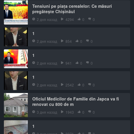
Tensiuni pe piața cerealelor: Ce măsuri
pregătește Chișinăul
2 дня назад
4294
0
0
1
2 дня назад
854
0
0
1
2 дня назад
941
0
0
1
2 дня назад
2542
0
0
Oficiul Medicilor de Familie din Japca va fi
renovat cu 800 de m
3 дня назад
1943
0
0
1
3 дня назад
3371
0
0