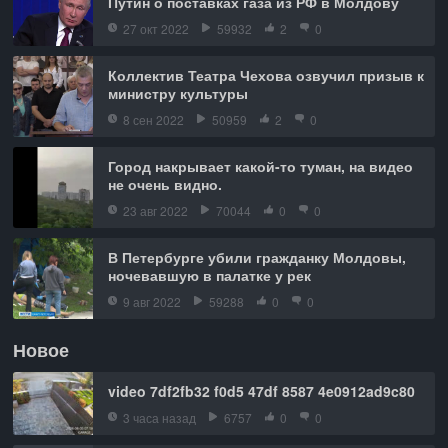
Путин о поставках газа из РФ в Молдову
27 окт 2022
59932
2
0
Коллектив Театра Чехова озвучил призыв к
министру культуры
8 сен 2022
50959
2
0
Город накрывает какой-то туман, на видео
не очень видно.
23 авг 2022
70044
0
0
В Петербурге убили гражданку Молдовы,
ночевавшую в палатке у рек
9 авг 2022
59288
0
0
Новое
video 7df2fb32 f0d5 47df 8587 4e0912ad9c80
3 часа назад
6757
0
0