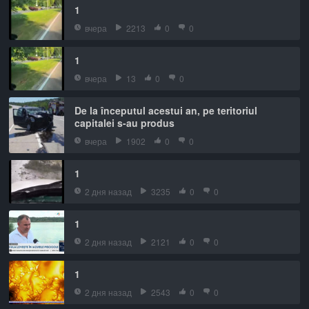
1
вчера
2213
0
0
1
вчера
13
0
0
De la începutul acestui an, pe teritoriul
capitalei s-au produs
вчера
1902
0
0
1
2 дня назад
3235
0
0
1
2 дня назад
2121
0
0
1
2 дня назад
2543
0
0