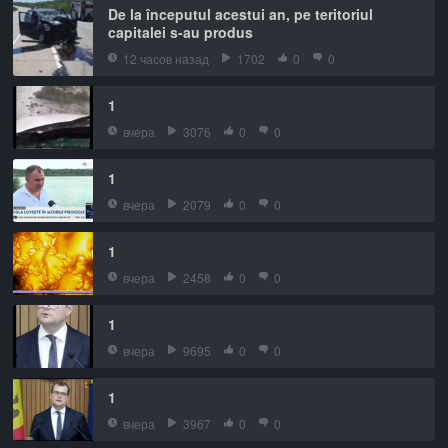
De la începutul acestui an, pe teritoriul
capitalei s-au produs
12 часов назад
1702
0
0
1
вчера
3076
0
0
1
вчера
2079
0
0
1
вчера
2458
0
0
1
вчера
9695
0
0
1
вчера
3967
0
0