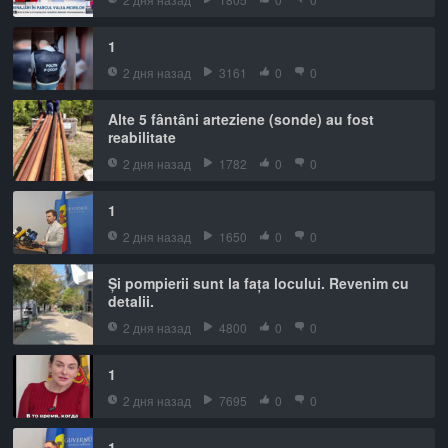
1
2 дня назад
3161
0
0
Alte 5 fântâni arteziene (sonde) au fost
reabilitate
2 дня назад
1782
0
0
1
2 дня назад
1650
0
0
Și pompierii sunt la fața locului. Revenim cu
detalii.
2 дня назад
4800
0
0
1
2 дня назад
7695
0
0
1