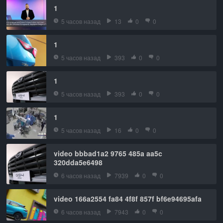
1
5 часов назад
13
0
0
1
5 часов назад
393
0
0
1
5 часов назад
393
0
0
1
5 часов назад
16
0
0
video bbbad1a2 9765 485a aa5c
320dda5e6498
6 часов назад
7939
0
0
video 166a2554 fa84 4f8f 857f bf6e94695afa
6 часов назад
7943
0
0