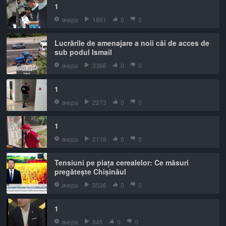
1
вчера
1861
0
0
Lucrările de amenajare a noii căi de acces de
sub podul Ismail
вчера
3366
0
0
1
вчера
2273
0
0
1
вчера
2119
0
0
Tensiuni pe piața cerealelor: Ce măsuri
pregătește Chișinăul
вчера
3538
0
0
1
вчера
845
0
0