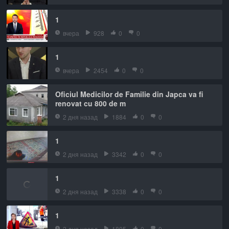
1
вчера
928
0
0
1
вчера
2454
0
0
Oficiul Medicilor de Familie din Japca va fi
renovat cu 800 de m
2 дня назад
1884
0
0
1
2 дня назад
3342
0
0
1
2 дня назад
3338
0
0
1
2 дня назад
1805
0
0