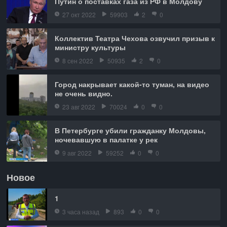
Путин о поставках газа из РФ в Молдову
27 окт 2022
59903
2
0
Коллектив Театра Чехова озвучил призыв к
министру культуры
8 сен 2022
50935
2
0
Город накрывает какой-то туман, на видео
не очень видно.
23 авг 2022
70024
0
0
В Петербурге убили гражданку Молдовы,
ночевавшую в палатке у рек
9 авг 2022
59252
0
0
Новое
1
3 часа назад
893
0
0