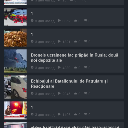
1
3 дня назад
3352
0
0
1
3 дня назад
1821
0
0
Dronele ucrainene fac prăpăd în Rusia: două
noi depozite ale
3 дня назад
4389
0
0
Echipajul al Batalionului de Patrulare și
Reacționare
3 дня назад
2045
0
0
1
3 дня назад
1406
0
0
video b19f71fd 5c6d 4b51 8f46 93421163686d