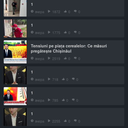
1
вчера
1872
0
0
1
вчера
1775
0
0
Tensiuni pe piața cerealelor: Ce măsuri
pregătește Chișinăul
вчера
2519
0
0
1
вчера
718
0
0
1
вчера
785
0
0
1
вчера
2255
0
0