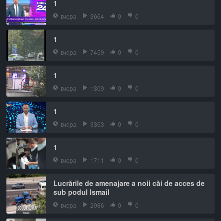
1
вчера
3664
0
0
1
вчера
7459
0
0
1
вчера
1309
0
0
1
вчера
3363
0
0
1
вчера
1711
0
0
Lucrările de amenajare a noii căi de acces de
sub podul Ismail
вчера
2986
0
0