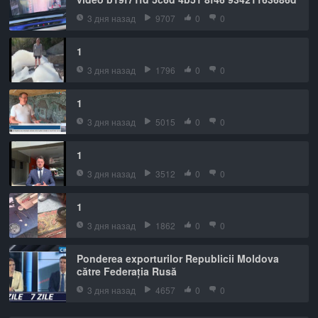
3 дня назад
9707
0
0
1
3 дня назад
1796
0
0
1
3 дня назад
5015
0
0
1
3 дня назад
3512
0
0
1
3 дня назад
1862
0
0
Ponderea exporturilor Republicii Moldova
către Federația Rusă
3 дня назад
4657
0
0