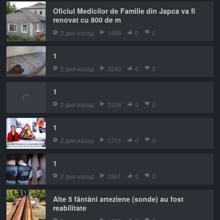
Oficiul Medicilor de Familie din Japca va fi
renovat cu 800 de m
2 дня назад
1696
0
0
1
2 дня назад
3240
0
0
1
2 дня назад
3238
0
0
1
2 дня назад
1711
0
0
1
2 дня назад
2961
0
0
Alte 5 fântâni arteziene (sonde) au fost
reabilitate