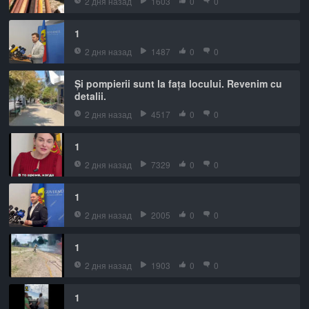
2 дня назад
1603
0
0
1
2 дня назад
1487
0
0
Și pompierii sunt la fața locului. Revenim cu
detalii.
2 дня назад
4517
0
0
1
2 дня назад
7329
0
0
1
2 дня назад
2005
0
0
1
2 дня назад
1903
0
0
1