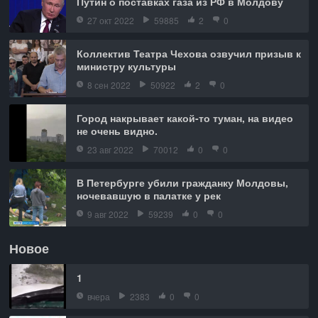
Путин о поставках газа из РФ в Молдову
27 окт 2022
59885
2
0
Коллектив Театра Чехова озвучил призыв к
министру культуры
8 сен 2022
50922
2
0
Город накрывает какой-то туман, на видео
не очень видно.
23 авг 2022
70012
0
0
В Петербурге убили гражданку Молдовы,
ночевавшую в палатке у рек
9 авг 2022
59239
0
0
Новое
1
вчера
2383
0
0