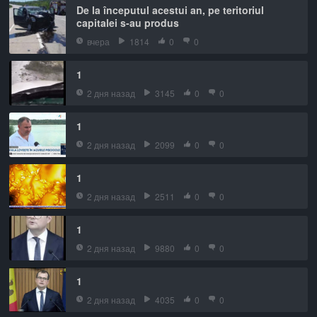
De la începutul acestui an, pe teritoriul
capitalei s-au produs
вчера
1814
0
0
1
2 дня назад
3145
0
0
1
2 дня назад
2099
0
0
1
2 дня назад
2511
0
0
1
2 дня назад
9880
0
0
1
2 дня назад
4035
0
0