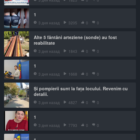
1
3 дня назад
3205
0
0
Alte 5 fântâni arteziene (sonde) au fost
reabilitate
3 дня назад
1843
0
0
1
3 дня назад
1668
0
0
Și pompierii sunt la fața locului. Revenim cu
detalii.
3 дня назад
4827
0
0
1
3 дня назад
7793
0
0
1