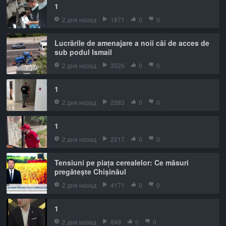
1
2 дня назад
1871
0
0
Lucrările de amenajare a noii căi de acces de
sub podul Ismail
2 дня назад
3526
0
0
1
2 дня назад
2383
0
0
1
2 дня назад
2217
0
0
Tensiuni pe piața cerealelor: Ce măsuri
pregătește Chișinăul
2 дня назад
4171
0
0
1
2 дня назад
849
0
0