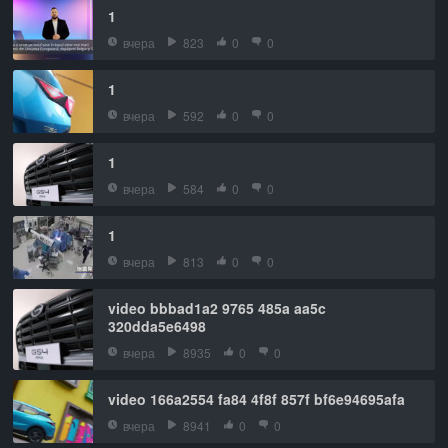
1
вчера
823
0
0
1
вчера
592
0
0
1
вчера
584
0
0
1
вчера
813
0
0
video bbbad1a2 9765 485a aa5c
320dda5e6498
вчера
8935
0
0
video 166a2554 fa84 4f8f 857f bf6e94695afa
вчера
8941
0
0