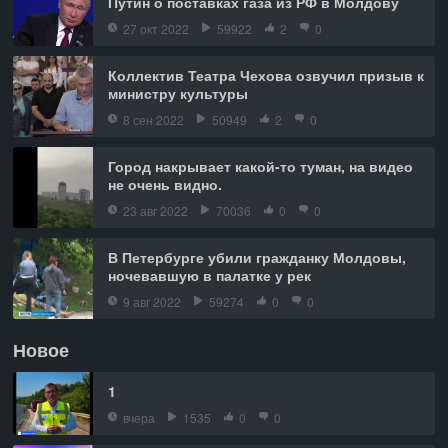
Путин о поставках газа из РФ в Молдову
27 окт 2022
59922
2
0
Коллектив Театра Чехова озвучил призыв к
министру культуры
8 сен 2022
50949
2
0
Город накрывает какой-то туман, на видео
не очень видно.
23 авг 2022
70036
0
0
В Петербурге убили гражданку Молдовы,
ночевавшую в палатке у рек
9 авг 2022
59274
0
0
Новое
1
вчера
1535
0
0