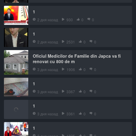
1
2 дня назад
930
0
0
1
2 дня назад
2531
0
0
Oficiul Medicilor de Familie din Japca va fi
renovat cu 800 de m
3 дня назад
1906
0
0
1
3 дня назад
3367
0
0
1
3 дня назад
3361
0
0
1
3 дня назад
1825
0
0