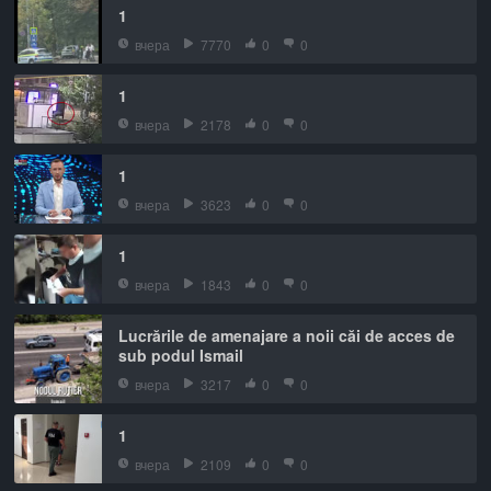
1
вчера
7770
0
0
1
вчера
2178
0
0
1
вчера
3623
0
0
1
вчера
1843
0
0
Lucrările de amenajare a noii căi de acces de
sub podul Ismail
вчера
3217
0
0
1
вчера
2109
0
0