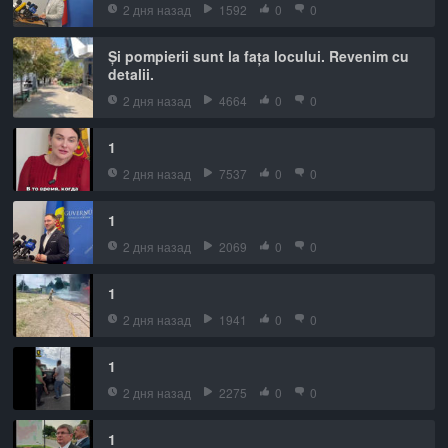
2 дня назад
1592
0
0
Și pompierii sunt la fața locului. Revenim cu
detalii.
2 дня назад
4664
0
0
1
2 дня назад
7537
0
0
1
2 дня назад
2069
0
0
1
2 дня назад
1941
0
0
1
2 дня назад
2275
0
0
1