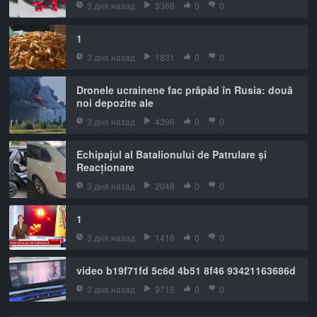
3 дня назад
3366
0
0
1
3 дня назад
1831
0
0
Dronele ucrainene fac prăpăd în Rusia: două
noi depozite ale
3 дня назад
4396
0
0
Echipajul al Batalionului de Patrulare și
Reacționare
3 дня назад
2048
0
0
1
3 дня назад
1416
0
0
video b19f71fd 5c6d 4b51 8f46 93421163686d
3 дня назад
9715
0
0