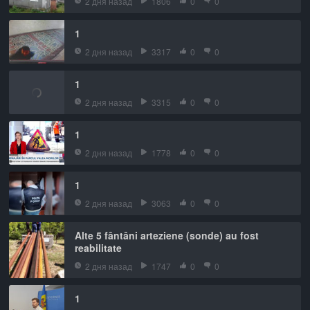
2 дня назад
1806
0
0
1
2 дня назад
3317
0
0
1
2 дня назад
3315
0
0
1
2 дня назад
1778
0
0
1
2 дня назад
3063
0
0
Alte 5 fântâni arteziene (sonde) au fost
reabilitate
2 дня назад
1747
0
0
1