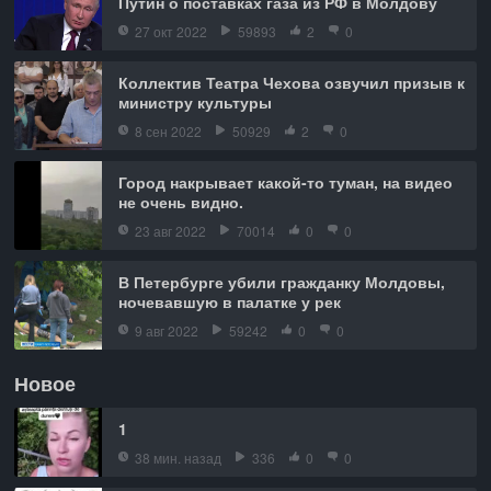
Путин о поставках газа из РФ в Молдову
27 окт 2022
59893
2
0
Коллектив Театра Чехова озвучил призыв к
министру культуры
8 сен 2022
50929
2
0
Город накрывает какой-то туман, на видео
не очень видно.
23 авг 2022
70014
0
0
В Петербурге убили гражданку Молдовы,
ночевавшую в палатке у рек
9 авг 2022
59242
0
0
Новое
1
38 мин. назад
336
0
0