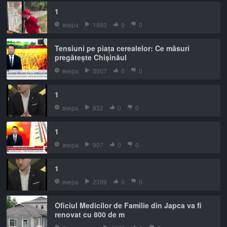
1
вчера
1993
0
0
Tensiuni pe piața cerealelor: Ce măsuri
pregătește Chișinăul
вчера
3007
0
0
1
вчера
832
0
0
1
вчера
907
0
0
1
вчера
2399
0
0
Oficiul Medicilor de Familie din Japca va fi
renovat cu 800 de m