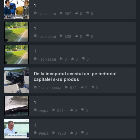
1
час назад
567
0
0
1
час назад
828
0
0
1
час назад
3
0
0
De la începutul acestui an, pe teritoriul
capitalei s-au produs
2 часа назад
912
0
0
1
вчера
2914
0
0
1
вчера
1950
0
0