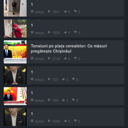
1
вчера
1941
0
0
1
вчера
1830
0
0
Tensiuni pe piața cerealelor: Ce măsuri
pregătește Chișinăul
вчера
2748
0
0
1
вчера
725
0
0
1
вчера
799
0
0
1
вчера
2283
0
0