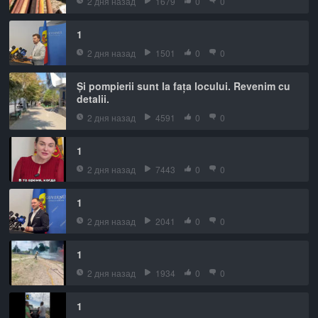
2 дня назад
1679
0
0
1
2 дня назад
1501
0
0
Și pompierii sunt la fața locului. Revenim cu
detalii.
2 дня назад
4591
0
0
1
2 дня назад
7443
0
0
1
2 дня назад
2041
0
0
1
2 дня назад
1934
0
0
1