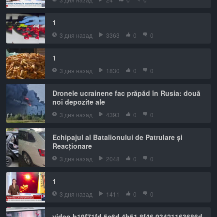
1
3 дня назад
3363
0
0
1
3 дня назад
1830
0
0
Dronele ucrainene fac prăpăd în Rusia: două
noi depozite ale
3 дня назад
4393
0
0
Echipajul al Batalionului de Patrulare și
Reacționare
3 дня назад
2048
0
0
1
3 дня назад
1411
0
0
video b19f71fd 5c6d 4b51 8f46 93421163686d