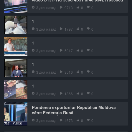
3 дня назад
9713
0
0
1
3 дня назад
1797
0
0
1
3 дня назад
5017
0
0
1
3 дня назад
3516
0
0
1
3 дня назад
1866
0
0
Ponderea exporturilor Republicii Moldova
către Federația Rusă
3 дня назад
4673
0
0