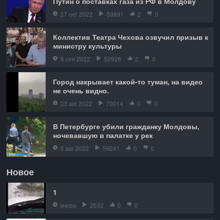
Путин о поставках газа из РФ в Молдову
27 окт 2022
59891
2
0
Коллектив Театра Чехова озвучил призыв к
министру культуры
8 сен 2022
50926
2
0
Город накрывает какой-то туман, на видео
не очень видно.
23 авг 2022
70014
0
0
В Петербурге убили гражданку Молдовы,
ночевавшую в палатке у рек
9 авг 2022
59241
0
0
Новое
1
вчера
2532
0
0