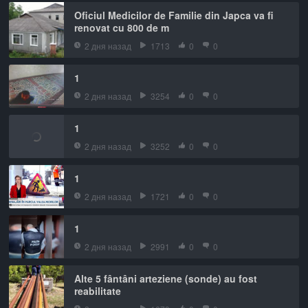
Oficiul Medicilor de Familie din Japca va fi
renovat cu 800 de m
2 дня назад
1713
0
0
1
2 дня назад
3254
0
0
1
2 дня назад
3252
0
0
1
2 дня назад
1721
0
0
1
2 дня назад
2991
0
0
Alte 5 fântâni arteziene (sonde) au fost
reabilitate