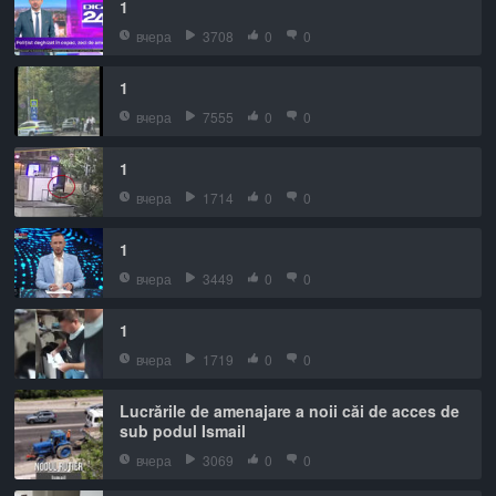
1
вчера
3708
0
0
1
вчера
7555
0
0
1
вчера
1714
0
0
1
вчера
3449
0
0
1
вчера
1719
0
0
Lucrările de amenajare a noii căi de acces de
sub podul Ismail
вчера
3069
0
0