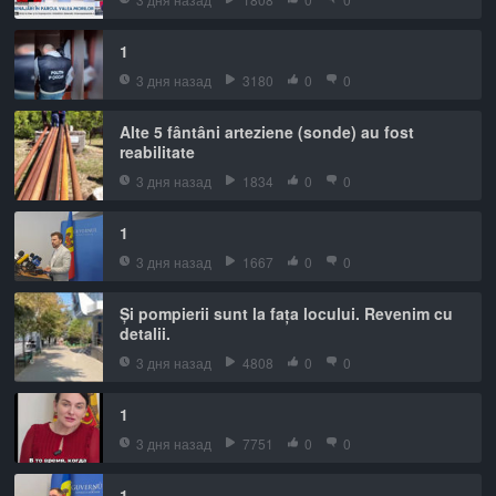
1
3 дня назад
3180
0
0
Alte 5 fântâni arteziene (sonde) au fost
reabilitate
3 дня назад
1834
0
0
1
3 дня назад
1667
0
0
Și pompierii sunt la fața locului. Revenim cu
detalii.
3 дня назад
4808
0
0
1
3 дня назад
7751
0
0
1