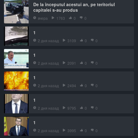
De la începutul acestui an, pe teritoriul
capitalei s-au produs
вчера
1763
0
0
1
2 дня назад
3109
0
0
1
2 дня назад
2091
0
0
1
2 дня назад
2494
0
0
1
2 дня назад
9795
0
0
1
2 дня назад
3995
0
0