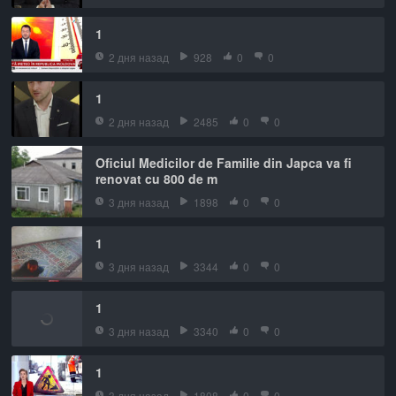
1
2 дня назад
928
0
0
1
2 дня назад
2485
0
0
Oficiul Medicilor de Familie din Japca va fi
renovat cu 800 de m
3 дня назад
1898
0
0
1
3 дня назад
3344
0
0
1
3 дня назад
3340
0
0
1
3 дня назад
1808
0
0