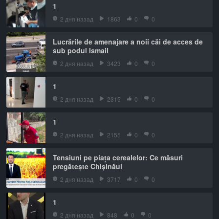
1
2 дня назад
1863
0
0
Lucrările de amenajare a noii căi de acces de
sub podul Ismail
2 дня назад
3423
0
0
1
2 дня назад
2315
0
0
1
2 дня назад
2155
0
0
Tensiuni pe piața cerealelor: Ce măsuri
pregătește Chișinăul
2 дня назад
3717
0
0
1
2 дня назад
848
0
0