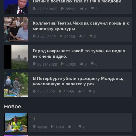
Путин о поставках газа из РФ в Молдову
27 окт 2022
59909
2
0
Коллектив Театра Чехова озвучил призыв к
министру культуры
8 сен 2022
50939
2
0
Город накрывает какой-то туман, на видео
не очень видно.
23 авг 2022
70026
0
0
В Петербурге убили гражданку Молдовы,
ночевавшую в палатке у рек
9 авг 2022
59259
0
0
Новое
1
вчера
1240
0
0