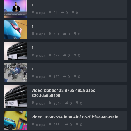
1
вчера
24
0
0
1
вчера
481
0
0
1
вчера
477
0
0
1
вчера
172
0
0
video bbbad1a2 9765 485a aa5c
320dda5e6498
вчера
8544
0
0
video 166a2554 fa84 4f8f 857f bf6e94695afa
вчера
8551
0
0