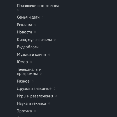
Праздники и торжества
0
Семья и дети
0
Реклама
0
Новости
0
Кино, мультфильмы
0
Видеоблоги
0
Музыка и клипы
0
Юмор
0
Телеканалы и
программы
0
Разное
0
Друзья и знакомые
0
Игры и развлечения
0
Наука и техника
0
Эротика
0