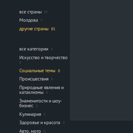
все страны
85
Молдова
0
другие страны
85
все категории
0
Искусство и творчество
0
Социальные темы
0
Происшествия
0
Природные явления и
катаклизмы
0
Знаменитости и шоу-
бизнес
0
Кулинария
0
Здоровье и красота
0
Авто, мото
0