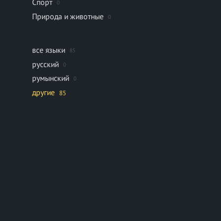
Спорт
0
Природа и животные
0
все языки
85
русский
0
румынский
0
другие
85