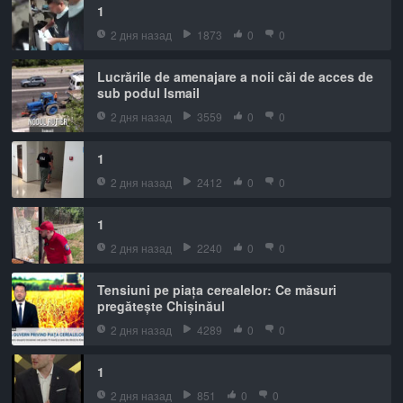
1
2 дня назад
1873
0
0
Lucrările de amenajare a noii căi de acces de
sub podul Ismail
2 дня назад
3559
0
0
1
2 дня назад
2412
0
0
1
2 дня назад
2240
0
0
Tensiuni pe piața cerealelor: Ce măsuri
pregătește Chișinăul
2 дня назад
4289
0
0
1
2 дня назад
851
0
0