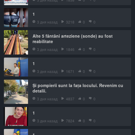
1
3 дня назад
3218
0
0
Alte 5 fântâni arteziene (sonde) au fost
reabilitate
3 дня назад
1846
0
0
1
3 дня назад
1671
0
0
Și pompierii sunt la fața locului. Revenim cu
detalii.
3 дня назад
4837
0
0
1
3 дня назад
7824
0
0
1