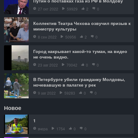
Путин о поставках газа из РФ в Молдову
27 окт 2022
59929
2
0
Коллектив Театра Чехова озвучил призыв к
министру культуры
8 сен 2022
50956
2
0
Город накрывает какой-то туман, на видео
не очень видно.
23 авг 2022
70042
0
0
В Петербурге убили гражданку Молдовы,
ночевавшую в палатке у рек
9 авг 2022
59283
0
0
Новое
1
вчера
1754
0
0