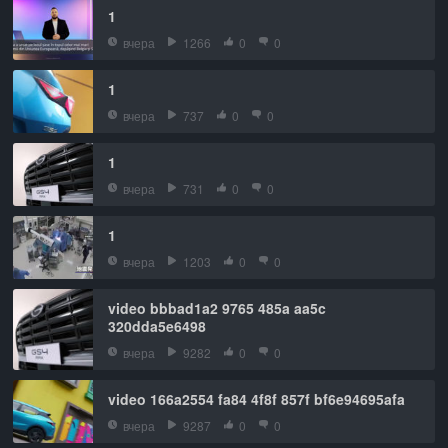
1
вчера
1266
0
0
1
вчера
737
0
0
1
вчера
731
0
0
1
вчера
1203
0
0
video bbbad1a2 9765 485a aa5c
320dda5e6498
вчера
9282
0
0
video 166a2554 fa84 4f8f 857f bf6e94695afa
вчера
9287
0
0