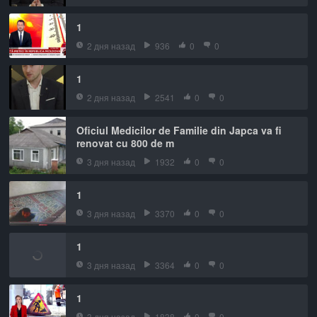
1
2 дня назад
936
0
0
1
2 дня назад
2541
0
0
Oficiul Medicilor de Familie din Japca va fi
renovat cu 800 de m
3 дня назад
1932
0
0
1
3 дня назад
3370
0
0
1
3 дня назад
3364
0
0
1
3 дня назад
1838
0
0