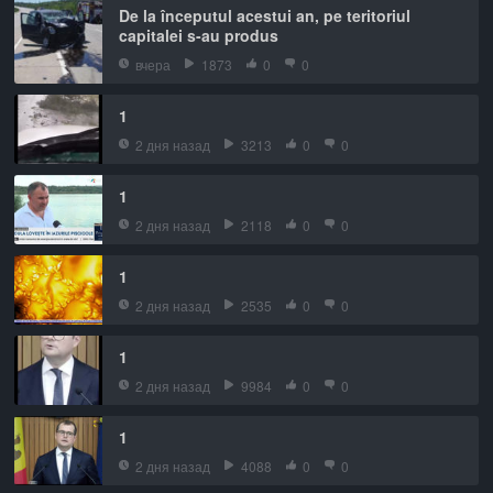
De la începutul acestui an, pe teritoriul
capitalei s-au produs
вчера
1873
0
0
1
2 дня назад
3213
0
0
1
2 дня назад
2118
0
0
1
2 дня назад
2535
0
0
1
2 дня назад
9984
0
0
1
2 дня назад
4088
0
0