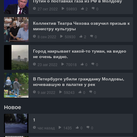
Путин о поставках газа из РФ в Молдову
27 окт 2022
59893
2
0
Коллектив Театра Чехова озвучил призыв к
министру культуры
8 сен 2022
50930
2
0
Город накрывает какой-то туман, на видео
не очень видно.
23 авг 2022
70018
0
0
В Петербурге убили гражданку Молдовы,
ночевавшую в палатке у рек
9 авг 2022
59243
0
0
Новое
1
час назад
1435
0
0