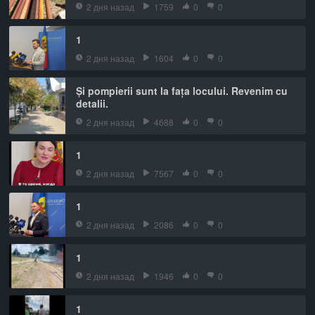
2 дня назад
1759
0
0
1
2 дня назад
1604
0
0
Și pompierii sunt la fața locului. Revenim cu
detalii.
2 дня назад
4688
0
0
1
2 дня назад
7567
0
0
1
2 дня назад
2086
0
0
1
2 дня назад
1946
0
0
1