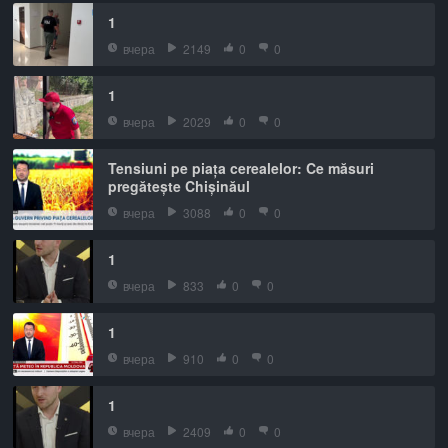
1
вчера
2149
0
0
1
вчера
2029
0
0
Tensiuni pe piața cerealelor: Ce măsuri
pregătește Chișinăul
вчера
3088
0
0
1
вчера
833
0
0
1
вчера
910
0
0
1
вчера
2409
0
0