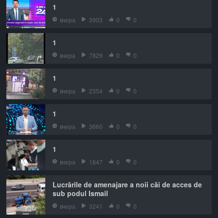
1
вчера
3903
0
0
1
вчера
7829
0
0
1
вчера
2354
0
0
1
вчера
3660
0
0
1
вчера
1847
0
0
Lucrările de amenajare a noii căi de acces de
sub podul Ismail
вчера
3241
0
0