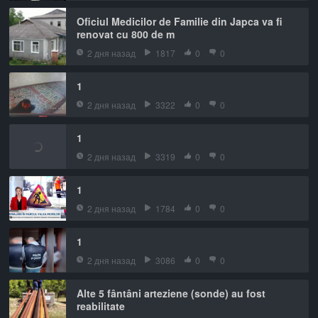
Oficiul Medicilor de Familie din Japca va fi
renovat cu 800 de m
2 дня назад
1817
0
0
1
2 дня назад
3322
0
0
1
2 дня назад
3319
0
0
1
2 дня назад
1784
0
0
1
2 дня назад
3086
0
0
Alte 5 fântâni arteziene (sonde) au fost
reabilitate