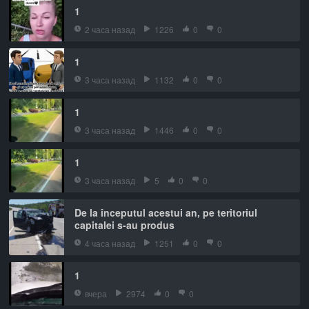
1
2 часа назад
1226
0
0
1
3 часа назад
1132
0
0
1
3 часа назад
1446
0
0
1
3 часа назад
5
0
0
De la începutul acestui an, pe teritoriul
capitalei s-au produs
4 часа назад
1251
0
0
1
вчера
2974
0
0