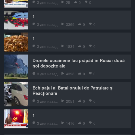
3 дня назад
25
0
0
1
3 дня назад
3369
0
0
1
3 дня назад
1834
0
0
Dronele ucrainene fac prăpăd în Rusia: două
noi depozite ale
3 дня назад
4398
0
0
Echipajul al Batalionului de Patrulare și
Reacționare
3 дня назад
2051
0
0
1
3 дня назад
1416
0
0