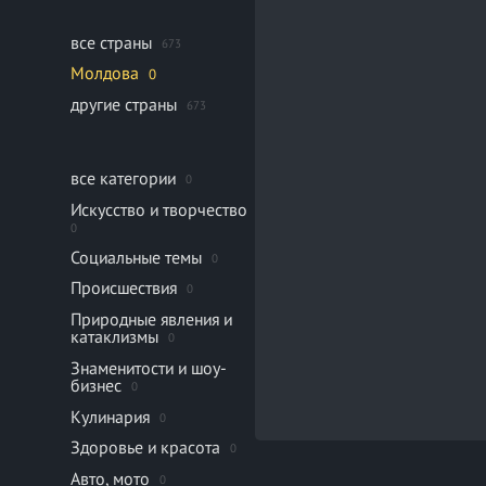
все страны
673
Молдова
0
другие страны
673
все категории
0
Искусство и творчество
0
Социальные темы
0
Происшествия
0
Природные явления и
катаклизмы
0
Знаменитости и шоу-
бизнес
0
Кулинария
0
Здоровье и красота
0
Авто, мото
0