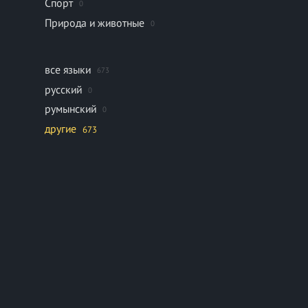
Спорт
0
Природа и животные
0
все языки
673
русский
0
румынский
0
другие
673