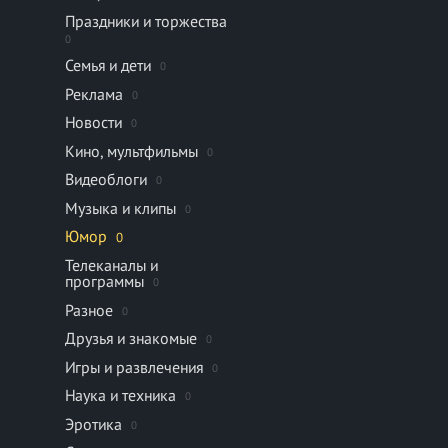
Праздники и торжества
0
Семья и дети
0
Реклама
0
Новости
0
Кино, мультфильмы
0
Видеоблоги
0
Музыка и клипы
0
Юмор
0
Телеканалы и
программы
0
Разное
0
Друзья и знакомые
0
Игры и развлечения
0
Наука и техника
0
Эротика
0