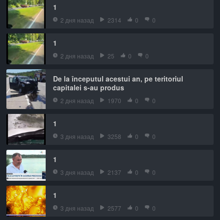
1
2 дня назад
2314
0
0
1
2 дня назад
25
0
0
De la începutul acestui an, pe teritoriul
capitalei s-au produs
2 дня назад
1970
0
0
1
3 дня назад
3258
0
0
1
3 дня назад
2137
0
0
1
3 дня назад
2577
0
0