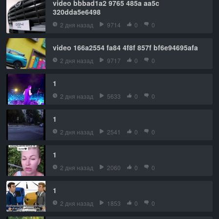
video bbbad1a2 9765 485a aa5c
320dda5e6498
2 дня назад
9714
0
0
video 166a2554 fa84 4f8f 857f bf6e94695afa
2 дня назад
9717
0
0
1
2 дня назад
5633
0
0
1
2 дня назад
2541
0
0
1
2 дня назад
2060
0
0
1
2 дня назад
1853
0
0