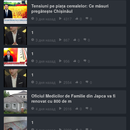
Tensiuni pe piața cerealelor: Ce măsuri
pregătește Chișinăul
3 дня назад
4317
0
0
1
3 дня назад
867
0
0
1
3 дня назад
956
0
0
1
3 дня назад
2554
0
0
Oficiul Medicilor de Familie din Japca va fi
renovat cu 800 de m
4 дня назад
2016
0
0
1
4 дня назад
3390
0
0