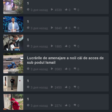
1
3 дня назад
4539
0
0
1
3 дня назад
3840
0
0
1
3 дня назад
1885
0
0
Lucrările de amenajare a noii căi de acces de
sub podul Ismail
3 дня назад
3583
0
0
1
3 дня назад
2450
0
0
1
3 дня назад
2274
0
0