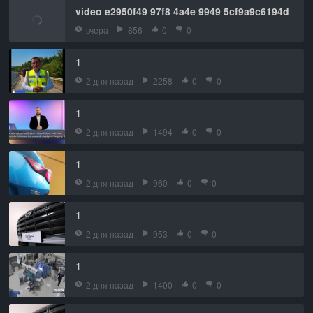
video e2950f49 97f8 4a4e 9949 5cf9a9c6194d
вчера
856
0
0
1
2 дня назад
2258
0
0
1
2 дня назад
1494
0
0
1
2 дня назад
960
0
0
1
2 дня назад
953
0
0
1
2 дня назад
1400
0
0