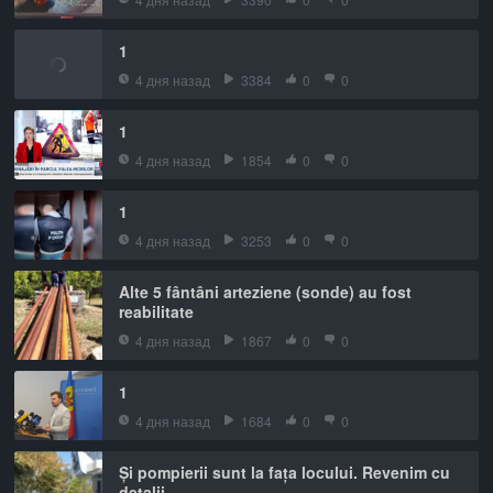
1
4 дня назад
3384
0
0
1
4 дня назад
1854
0
0
1
4 дня назад
3253
0
0
Alte 5 fântâni arteziene (sonde) au fost
reabilitate
4 дня назад
1867
0
0
1
4 дня назад
1684
0
0
Și pompierii sunt la fața locului. Revenim cu
detalii.