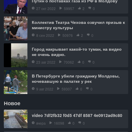
Путин о поставках газа из РФ в Молдову
27 окт 2022
59957
2
0
Коллектив Театра Чехова озвучил призыв к
министру культуры
8 сен 2022
50976
2
0
Город накрывает какой-то туман, на видео
не очень видно.
23 авг 2022
70062
0
0
В Петербурге убили гражданку Молдовы,
ночевавшую в палатке у рек
9 авг 2022
59307
0
0
Новое
video 7df2fb32 f0d5 47df 8587 4e0912ad9c80
вчера
16098
0
0