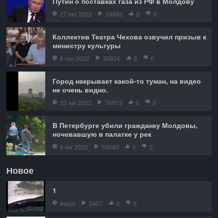
Путин о поставках газа из РФ в Молдову
27 окт 2022
59885
2
0
Коллектив Театра Чехова озвучил призыв к
министру культуры
8 сен 2022
50924
2
0
Город накрывает какой-то туман, на видео
не очень видно.
23 авг 2022
70013
0
0
В Петербурге убили гражданку Молдовы,
ночевавшую в палатке у рек
9 авг 2022
59240
0
0
Новое
1
вчера
2427
0
0