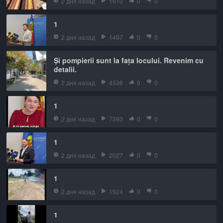
2 дня назад
1610
0
0
1
2 дня назад
1497
0
0
Și pompierii sunt la fața locului. Revenim cu
detalii.
2 дня назад
4536
0
0
1
2 дня назад
7393
0
0
1
2 дня назад
2027
0
0
1
2 дня назад
1924
0
0
1