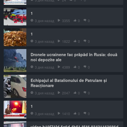
1
3 дня назад
3355
0
0
1
3 дня назад
1822
0
0
Dronele ucrainene fac prăpăd în Rusia: două
noi depozite ale
3 дня назад
4389
0
0
Echipajul al Batalionului de Patrulare și
Reacționare
3 дня назад
2047
0
0
1
3 дня назад
1410
0
0
video b19f71fd 5c6d 4b51 8f46 93421163686d