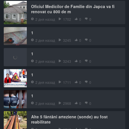
Oficiul Medicilor de Familie din Japca va fi
renovat cu 800 de m
2 дня назад
1702
0
0
1
2 дня назад
3245
0
0
1
2 дня назад
3243
0
0
1
2 дня назад
1711
0
0
1
2 дня назад
2968
0
0
Alte 5 fântâni arteziene (sonde) au fost
reabilitate