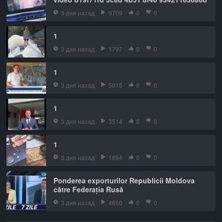
3 дня назад
9709
0
0
1
3 дня назад
1797
0
0
1
3 дня назад
5015
0
0
1
3 дня назад
3514
0
0
1
3 дня назад
1864
0
0
Ponderea exporturilor Republicii Moldova
către Federația Rusă
3 дня назад
4660
0
0