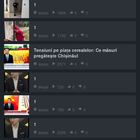
1
вчера
1894
0
0
1
вчера
1792
0
0
Tensiuni pe piața cerealelor: Ce măsuri
pregătește Chișinăul
вчера
2571
0
0
1
вчера
720
0
0
1
вчера
789
0
0
1
вчера
2259
0
0