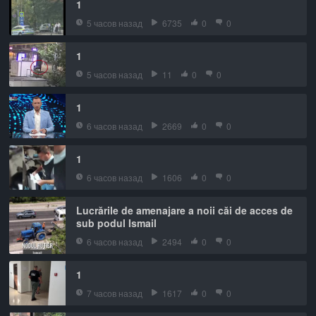
1
5 часов назад
6735
0
0
1
5 часов назад
11
0
0
1
6 часов назад
2669
0
0
1
6 часов назад
1606
0
0
Lucrările de amenajare a noii căi de acces de
sub podul Ismail
6 часов назад
2494
0
0
1
7 часов назад
1617
0
0