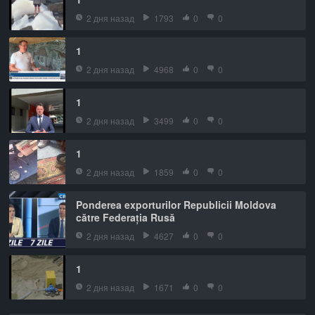
2 дня назад
1793
0
0
1
2 дня назад
4968
0
0
1
2 дня назад
3499
0
0
1
2 дня назад
1859
0
0
Ponderea exporturilor Republicii Moldova
către Federația Rusă
2 дня назад
4627
0
0
1
2 дня назад
1671
0
0