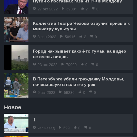
Путин о поставках газа из РФ в Молдову
27 окт 2022
59881
2
0
Коллектив Театра Чехова озвучил призыв к
министру культуры
8 сен 2022
50916
2
0
Город накрывает какой-то туман, на видео
не очень видно.
23 авг 2022
70009
0
0
В Петербурге убили гражданку Молдовы,
ночевавшую в палатке у рек
9 авг 2022
59230
0
0
Новое
1
час назад
529
0
0