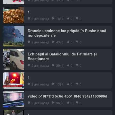
1
2 дня назад
1817
0
0
Dronele ucrainene fac prăpăd în Rusia: două
noi depozite ale
2 дня назад
4370
0
0
Echipajul al Batalionului de Patrulare și
Reacționare
2 дня назад
2044
0
0
1
2 дня назад
1397
0
0
video b19f71fd 5c6d 4b51 8f46 93421163686d
2 дня назад
9680
0
0
1