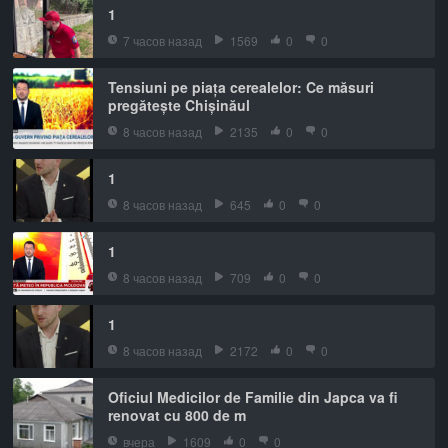
1
7 часов назад
1569
0
0
Tensiuni pe piața cerealelor: Ce măsuri
pregătește Chișinăul
8 часов назад
2135
0
0
1
8 часов назад
645
0
0
1
8 часов назад
709
0
0
1
8 часов назад
2172
0
0
Oficiul Medicilor de Familie din Japca va fi
renovat cu 800 de m
вчера
1609
0
0