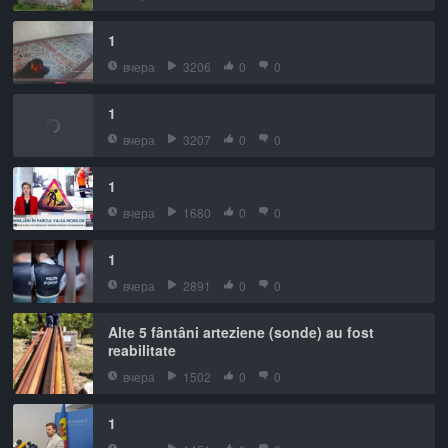
1
вчера
3206
0
0
1
вчера
3207
0
0
1
вчера
1680
0
0
1
вчера
2891
0
0
Alte 5 fântâni arteziene (sonde) au fost
reabilitate
вчера
1502
0
0
1