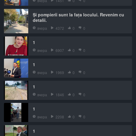
вчера
1451
0
0
Și pompierii sunt la fața locului. Revenim cu
detalii.
вчера
4372
0
0
1
вчера
6907
0
0
1
вчера
1969
0
0
1
вчера
1846
0
0
1
вчера
2208
0
0
1