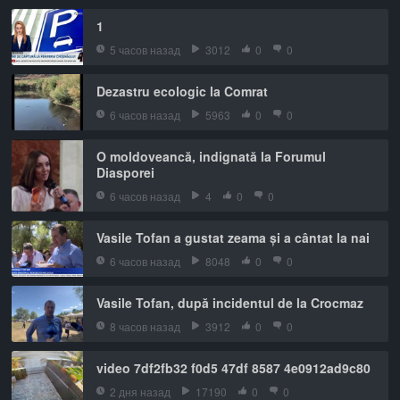
1
5 часов назад
3012
0
0
Dezastru ecologic la Comrat
6 часов назад
5963
0
0
O moldoveancă, indignată la Forumul
Diasporei
6 часов назад
4
0
0
Vasile Tofan a gustat zeama și a cântat la nai
6 часов назад
8048
0
0
Vasile Tofan, după incidentul de la Crocmaz
8 часов назад
3912
0
0
video 7df2fb32 f0d5 47df 8587 4e0912ad9c80
2 дня назад
17190
0
0