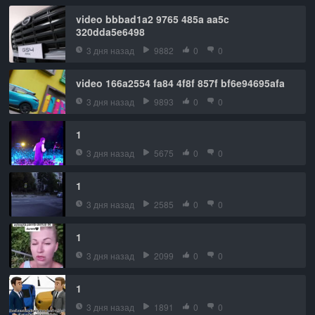
video bbbad1a2 9765 485a aa5c
320dda5e6498
3 дня назад
9882
0
0
video 166a2554 fa84 4f8f 857f bf6e94695afa
3 дня назад
9893
0
0
1
3 дня назад
5675
0
0
1
3 дня назад
2585
0
0
1
3 дня назад
2099
0
0
1
3 дня назад
1891
0
0