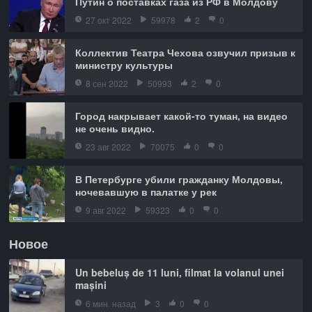
Путин о поставках газа из РФ в Молдову
27 окт 2022
59978
2
0
Коллектив Театра Чехова озвучил призыв к
министру культуры
8 сен 2022
50993
2
0
Город накрывает какой-то туман, на видео
не очень видно.
23 авг 2022
70075
0
0
В Петербурге убили гражданку Молдовы,
ночевавшую в палатке у рек
9 авг 2022
59323
0
0
Новое
Un bebeluș de 11 luni, filmat la volanul unei
mașini
6 мин. назад
3
0
0