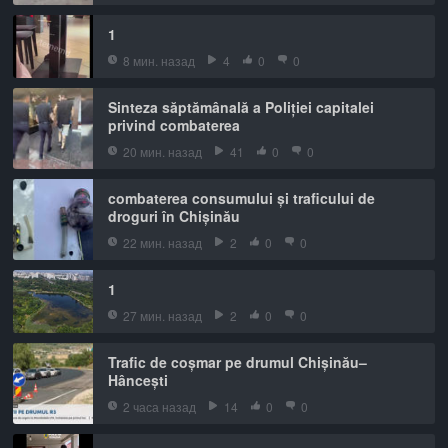
1
8 мин. назад
4
0
0
Sinteza săptămânală a Poliției capitalei
privind combaterea
20 мин. назад
41
0
0
combaterea consumului și traficului de
droguri în Chișinău
22 мин. назад
2
0
0
1
27 мин. назад
2
0
0
Trafic de coșmar pe drumul Chișinău–
Hâncești
2 часа назад
14
0
0