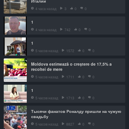
Италии
4 часа назад
3
0
0
1
4 часа назад
742
0
0
1
5 часов назад
1572
0
0
Moldova estimează o creștere de 17,5% a
recoltei de mere
5 часов назад
1711
0
0
1
5 часов назад
1713
0
0
Тысячи фанатов Роналду пришли на чужую
свадьбу
5 часов назад
8827
0
0