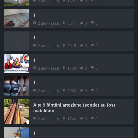
2 дня назад
1797
0
0
1
2 дня назад
3317
0
0
1
2 дня назад
3315
0
0
1
2 дня назад
1778
0
0
1
2 дня назад
3063
0
0
Alte 5 fântâni arteziene (sonde) au fost
reabilitate
2 дня назад
1744
0
0
1