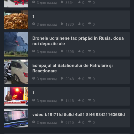
3 дня назад
3364
0
0
1
3 дня назад
1830
0
0
Dronele ucrainene fac prăpăd în Rusia: două
noi depozite ale
3 дня назад
4396
0
0
Echipajul al Batalionului de Patrulare și
Reacționare
3 дня назад
2048
0
0
1
3 дня назад
1416
0
0
video b19f71fd 5c6d 4b51 8f46 93421163686d
3 дня назад
9715
0
0