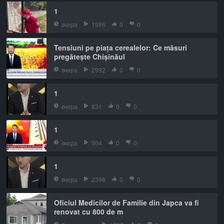
1
вчера
1986
0
0
Tensiuni pe piața cerealelor: Ce măsuri
pregătește Chișinăul
вчера
2992
0
0
1
вчера
831
0
0
1
вчера
904
0
0
1
вчера
2398
0
0
Oficiul Medicilor de Familie din Japca va fi
renovat cu 800 de m