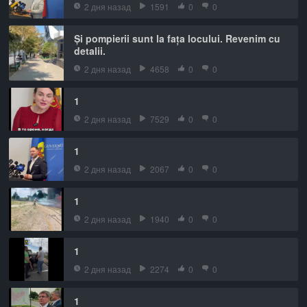
2 дня назад
1591
0
0
Și pompierii sunt la fața locului. Revenim cu
detalii.
2 дня назад
4658
0
0
1
2 дня назад
7529
0
0
1
2 дня назад
2067
0
0
1
2 дня назад
1940
0
0
1
2 дня назад
2274
0
0
1