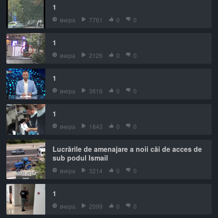
1
вчера
7761
0
0
1
вчера
2126
0
0
1
вчера
3616
0
0
1
вчера
1843
0
0
Lucrările de amenajare a noii căi de acces de
sub podul Ismail
вчера
3214
0
0
1
вчера
2099
0
0