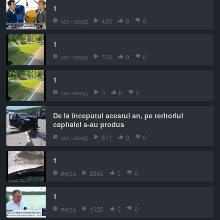
1
час назад
420
0
0
1
час назад
706
0
0
1
час назад
3
0
0
De la începutul acestui an, pe teritoriul
capitalei s-au produs
час назад
871
0
0
1
вчера
2886
0
0
1
вчера
1926
0
0