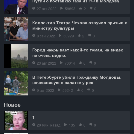
Путин о поставках газа из РФ в Молдову
27 окт 2022
59893
2
0
Коллектив Театра Чехова озвучил призыв к
министру культуры
8 сен 2022
50929
2
0
Город накрывает какой-то туман, на видео
не очень видно.
23 авг 2022
70014
0
0
В Петербурге убили гражданку Молдовы,
ночевавшую в палатке у рек
9 авг 2022
59242
0
0
Новое
1
20 мин. назад
135
0
0