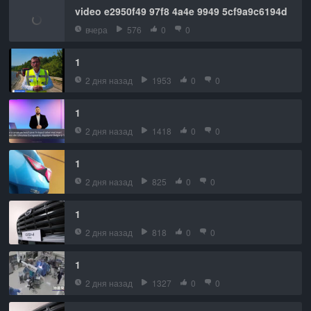
video e2950f49 97f8 4a4e 9949 5cf9a9c6194d
вчера
576
0
0
1
2 дня назад
1953
0
0
1
2 дня назад
1418
0
0
1
2 дня назад
825
0
0
1
2 дня назад
818
0
0
1
2 дня назад
1327
0
0