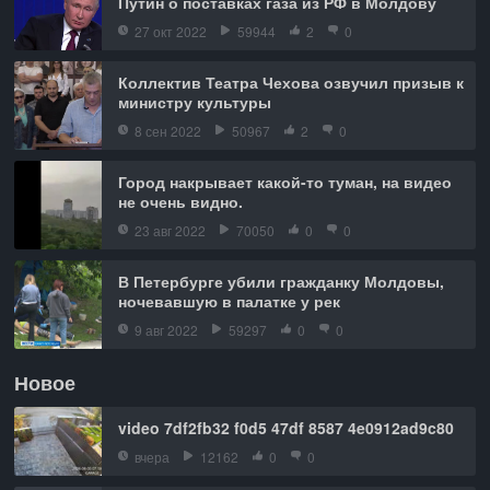
Путин о поставках газа из РФ в Молдову
27 окт 2022
59944
2
0
Коллектив Театра Чехова озвучил призыв к
министру культуры
8 сен 2022
50967
2
0
Город накрывает какой-то туман, на видео
не очень видно.
23 авг 2022
70050
0
0
В Петербурге убили гражданку Молдовы,
ночевавшую в палатке у рек
9 авг 2022
59297
0
0
Новое
video 7df2fb32 f0d5 47df 8587 4e0912ad9c80
вчера
12162
0
0