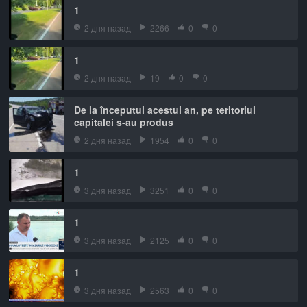
1
2 дня назад
2266
0
0
1
2 дня назад
19
0
0
De la începutul acestui an, pe teritoriul
capitalei s-au produs
2 дня назад
1954
0
0
1
3 дня назад
3251
0
0
1
3 дня назад
2125
0
0
1
3 дня назад
2563
0
0