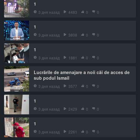
1
3 дня назад
4483
0
0
1
3 дня назад
3808
0
0
1
3 дня назад
1881
0
0
Lucrările de amenajare a noii căi de acces de
sub podul Ismail
3 дня назад
3577
0
0
1
3 дня назад
2429
0
0
1
3 дня назад
2261
0
0