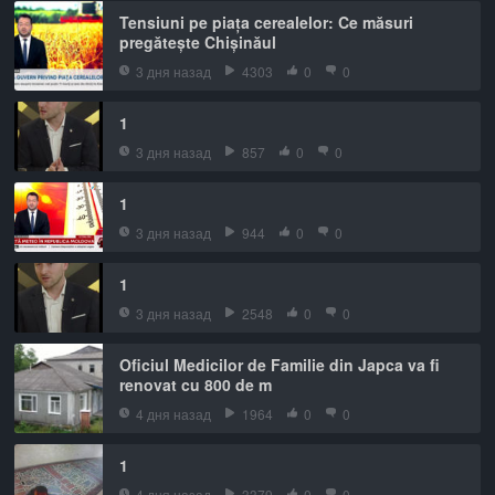
Tensiuni pe piața cerealelor: Ce măsuri
pregătește Chișinăul
3 дня назад
4303
0
0
1
3 дня назад
857
0
0
1
3 дня назад
944
0
0
1
3 дня назад
2548
0
0
Oficiul Medicilor de Familie din Japca va fi
renovat cu 800 de m
4 дня назад
1964
0
0
1
4 дня назад
3379
0
0