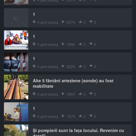
1
4 дня назад
3374
0
0
1
4 дня назад
1846
0
0
1
4 дня назад
3229
0
0
Alte 5 fântâni arteziene (sonde) au fost
reabilitate
4 дня назад
1853
0
0
1
4 дня назад
1679
0
0
Și pompierii sunt la fața locului. Revenim cu
detalii.