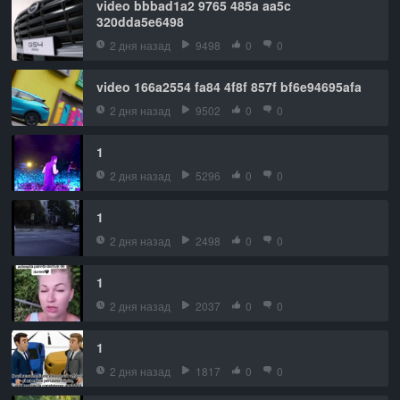
video bbbad1a2 9765 485a aa5c
320dda5e6498
2 дня назад
9498
0
0
video 166a2554 fa84 4f8f 857f bf6e94695afa
2 дня назад
9502
0
0
1
2 дня назад
5296
0
0
1
2 дня назад
2498
0
0
1
2 дня назад
2037
0
0
1
2 дня назад
1817
0
0