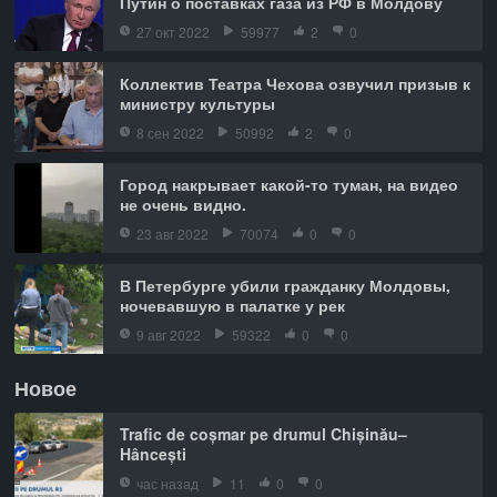
Путин о поставках газа из РФ в Молдову
27 окт 2022
59977
2
0
Коллектив Театра Чехова озвучил призыв к
министру культуры
8 сен 2022
50992
2
0
Город накрывает какой-то туман, на видео
не очень видно.
23 авг 2022
70074
0
0
В Петербурге убили гражданку Молдовы,
ночевавшую в палатке у рек
9 авг 2022
59322
0
0
Новое
Trafic de coșmar pe drumul Chișinău–
Hâncești
час назад
11
0
0