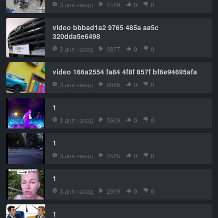
3 дня назад
1469
0
0
video bbbad1a2 9765 485a aa5c
320dda5e6498
3 дня назад
9877
0
0
video 166a2554 fa84 4f8f 857f bf6e94695afa
3 дня назад
9886
0
0
1
3 дня назад
5669
0
0
1
3 дня назад
2585
0
0
1
3 дня назад
2099
0
0
1