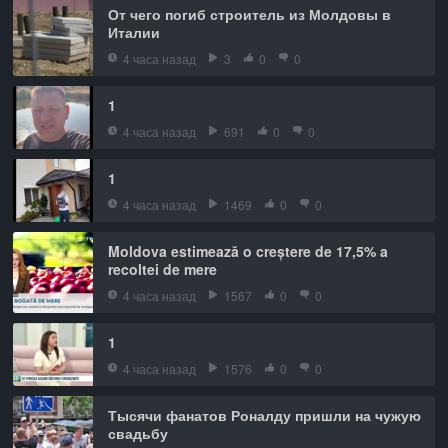
От чего погиб строитель из Молдовы в
Италии
4 часа назад
3
0
0
1
4 часа назад
691
0
0
1
4 часа назад
1469
0
0
Moldova estimează o creștere de 17,5% a
recoltei de mere
4 часа назад
1567
0
0
1
4 часа назад
1576
0
0
Тысячи фанатов Роналду пришли на чужую
свадьбу