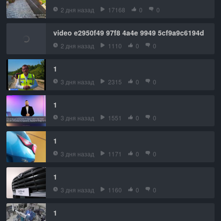
2 дня назад
17168
0
0
video e2950f49 97f8 4a4e 9949 5cf9a9c6194d
2 дня назад
1110
0
0
1
3 дня назад
2315
0
0
1
3 дня назад
1551
0
0
1
3 дня назад
1171
0
0
1
3 дня назад
1160
0
0
1