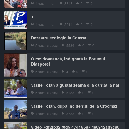
4 часа назад
8343
0
0
1
4 часа назад
2914
0
0
Dezastru ecologic la Comrat
5 часов назад
5586
0
0
O moldoveancă, indignată la Forumul
Diasporei
5 часов назад
4
0
0
Vasile Tofan a gustat zeama și a cântat la nai
5 часов назад
5183
0
0
Vasile Tofan, după incidentul de la Crocmaz
7 часов назад
3733
0
0
video 7df2fb32 f0d5 47df 8587 4e0912ad9c80