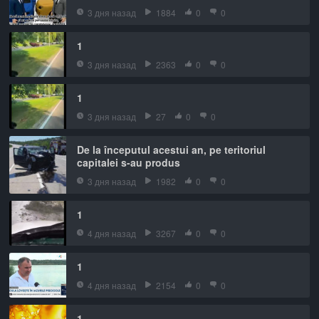
3 дня назад
1884
0
0
1
3 дня назад
2363
0
0
1
3 дня назад
27
0
0
De la începutul acestui an, pe teritoriul
capitalei s-au produs
3 дня назад
1982
0
0
1
4 дня назад
3267
0
0
1
4 дня назад
2154
0
0
1