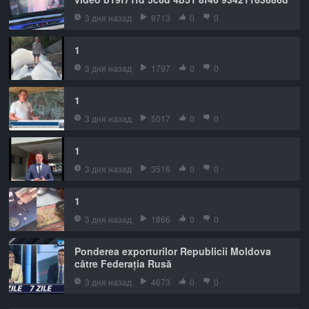
3 дня назад
9713
0
0
1
3 дня назад
1797
0
0
1
3 дня назад
5017
0
0
1
3 дня назад
3516
0
0
1
3 дня назад
1866
0
0
Ponderea exporturilor Republicii Moldova
către Federația Rusă
3 дня назад
4673
0
0