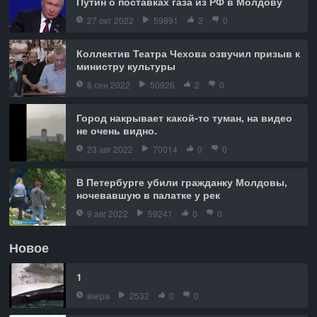
Путин о поставках газа из РФ в Молдову
27 окт 2022
59891
2
0
Коллектив Театра Чехова озвучил призыв к
министру культуры
8 сен 2022
50926
2
0
Город накрывает какой-то туман, на видео
не очень видно.
23 авг 2022
70014
0
0
В Петербурге убили гражданку Молдовы,
ночевавшую в палатке у рек
9 авг 2022
59241
0
0
Новое
1
вчера
2532
0
0