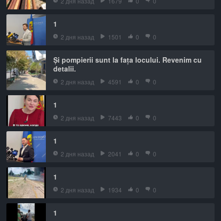
2 дня назад
1679
0
0
1
2 дня назад
1501
0
0
Și pompierii sunt la fața locului. Revenim cu
detalii.
2 дня назад
4591
0
0
1
2 дня назад
7443
0
0
1
2 дня назад
2041
0
0
1
2 дня назад
1934
0
0
1