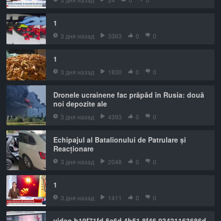
1
3 дня назад
3363
0
0
1
3 дня назад
1830
0
0
Dronele ucrainene fac prăpăd în Rusia: două
noi depozite ale
3 дня назад
4393
0
0
Echipajul al Batalionului de Patrulare și
Reacționare
3 дня назад
2048
0
0
1
3 дня назад
1411
0
0
video b19f71fd 5c6d 4b51 8f46 93421163686d