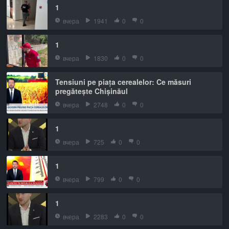
1
вчера
1941
0
0
1
вчера
1830
0
0
Tensiuni pe piața cerealelor: Ce măsuri
pregătește Chișinăul
вчера
2748
0
0
1
вчера
725
0
0
1
вчера
799
0
0
1
вчера
2283
0
0