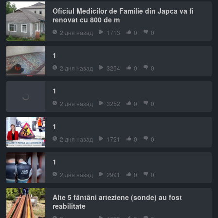
Oficiul Medicilor de Familie din Japca va fi
renovat cu 800 de m
2 дня назад
1713
0
0
1
2 дня назад
3254
0
0
1
2 дня назад
3252
0
0
1
2 дня назад
1721
0
0
1
2 дня назад
2991
0
0
Alte 5 fântâni arteziene (sonde) au fost
reabilitate