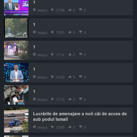
1
вчера
3708
0
0
1
вчера
7555
0
0
1
вчера
1714
0
0
1
вчера
3449
0
0
1
вчера
1719
0
0
Lucrările de amenajare a noii căi de acces de
sub podul Ismail
вчера
3069
0
0