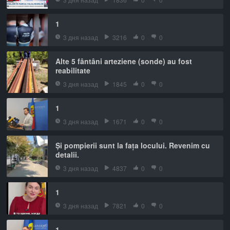
1
3 дня назад
3216
0
0
Alte 5 fântâni arteziene (sonde) au fost
reabilitate
3 дня назад
1845
0
0
1
3 дня назад
1671
0
0
Și pompierii sunt la fața locului. Revenim cu
detalii.
3 дня назад
4837
0
0
1
3 дня назад
7821
0
0
1