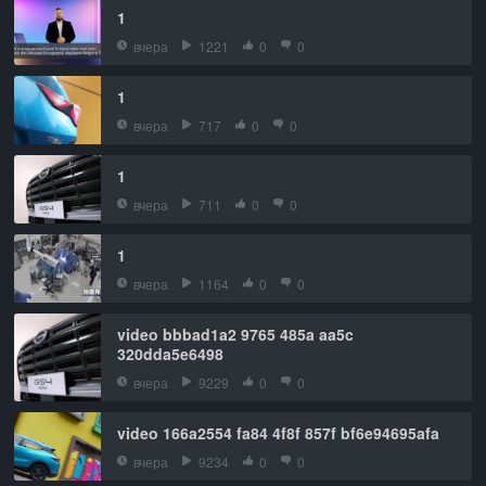
1
вчера
1221
0
0
1
вчера
717
0
0
1
вчера
711
0
0
1
вчера
1164
0
0
video bbbad1a2 9765 485a aa5c
320dda5e6498
вчера
9229
0
0
video 166a2554 fa84 4f8f 857f bf6e94695afa
вчера
9234
0
0