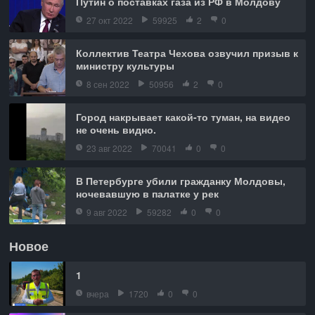
Путин о поставках газа из РФ в Молдову
27 окт 2022
59925
2
0
Коллектив Театра Чехова озвучил призыв к
министру культуры
8 сен 2022
50956
2
0
Город накрывает какой-то туман, на видео
не очень видно.
23 авг 2022
70041
0
0
В Петербурге убили гражданку Молдовы,
ночевавшую в палатке у рек
9 авг 2022
59282
0
0
Новое
1
вчера
1720
0
0