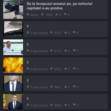
De la începutul acestui an, pe teritoriul
capitalei s-au produs
вчера
1859
0
0
1
2 дня назад
3197
0
0
1
2 дня назад
2113
0
0
1
2 дня назад
2532
0
0
1
2 дня назад
9967
0
0
1
2 дня назад
4083
0
0