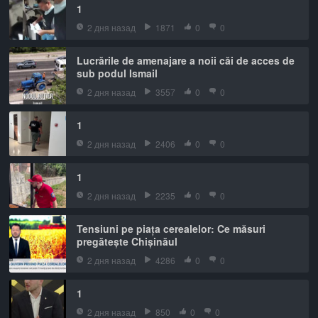
1
2 дня назад
1871
0
0
Lucrările de amenajare a noii căi de acces de
sub podul Ismail
2 дня назад
3557
0
0
1
2 дня назад
2406
0
0
1
2 дня назад
2235
0
0
Tensiuni pe piața cerealelor: Ce măsuri
pregătește Chișinăul
2 дня назад
4286
0
0
1
2 дня назад
850
0
0