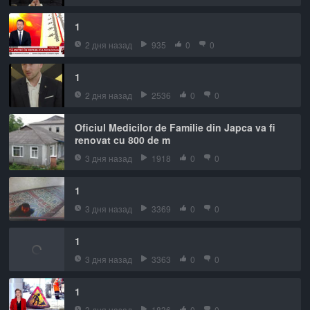
1
2 дня назад
935
0
0
1
2 дня назад
2536
0
0
Oficiul Medicilor de Familie din Japca va fi
renovat cu 800 de m
3 дня назад
1918
0
0
1
3 дня назад
3369
0
0
1
3 дня назад
3363
0
0
1
3 дня назад
1836
0
0