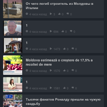
От чего погиб строитель из Молдовы в
Италии
4 часа назад
3
0
0
1
4 часа назад
694
0
0
1
4 часа назад
1473
0
0
Moldova estimează o creștere de 17,5% a
recoltei de mere
4 часа назад
1570
0
0
1
4 часа назад
1581
0
0
Тысячи фанатов Роналду пришли на чужую
свадьбу