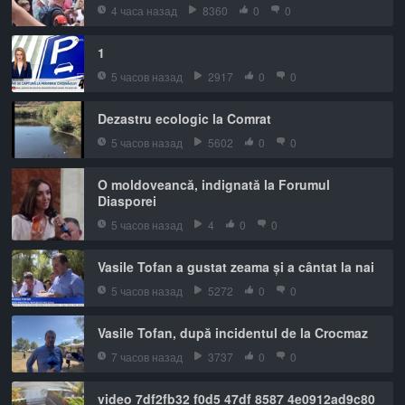
4 часа назад
8360
0
0
1
5 часов назад
2917
0
0
Dezastru ecologic la Comrat
5 часов назад
5602
0
0
O moldoveancă, indignată la Forumul
Diasporei
5 часов назад
4
0
0
Vasile Tofan a gustat zeama și a cântat la nai
5 часов назад
5272
0
0
Vasile Tofan, după incidentul de la Crocmaz
7 часов назад
3737
0
0
video 7df2fb32 f0d5 47df 8587 4e0912ad9c80