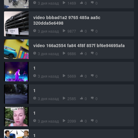
3 дня назад
1469
0
0
video bbbad1a2 9765 485a aa5c
320dda5e6498
3 дня назад
9877
0
0
video 166a2554 fa84 4f8f 857f bf6e94695afa
3 дня назад
9886
0
0
1
3 дня назад
5669
0
0
1
3 дня назад
2585
0
0
1
3 дня назад
2099
0
0
1