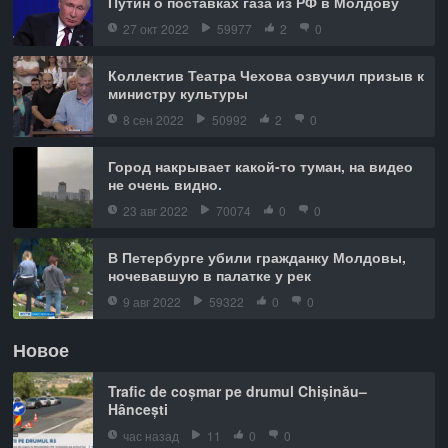
Путин о поставках газа из РФ в Молдову
27 окт 2022
59977
2
0
Коллектив Театра Чехова озвучил призыв к
министру культуры
8 сен 2022
50992
2
0
Город накрывает какой-то туман, на видео
не очень видно.
23 авг 2022
70074
0
0
В Петербурге убили гражданку Молдовы,
ночевавшую в палатке у рек
9 авг 2022
59322
0
0
Новое
Trafic de coșmar pe drumul Chișinău–
Hâncești
час назад
11
0
0