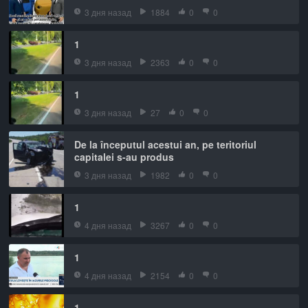
3 дня назад
1884
0
0
1
3 дня назад
2363
0
0
1
3 дня назад
27
0
0
De la începutul acestui an, pe teritoriul
capitalei s-au produs
3 дня назад
1982
0
0
1
4 дня назад
3267
0
0
1
4 дня назад
2154
0
0
1