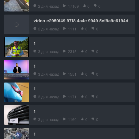
2 дня назад
17169
0
0
video e2950f49 97f8 4a4e 9949 5cf9a9c6194d
2 дня назад
1111
0
0
1
3 дня назад
2315
0
0
1
3 дня назад
1551
0
0
1
3 дня назад
1171
0
0
1
3 дня назад
1160
0
0
1