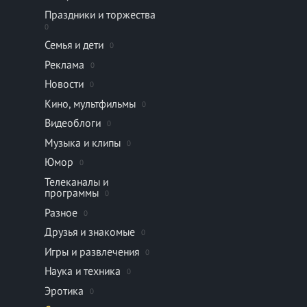
Праздники и торжества
0
Семья и дети
0
Реклама
0
Новости
0
Кино, мультфильмы
0
Видеоблоги
0
Музыка и клипы
0
Юмор
0
Телеканалы и
программы
0
Разное
0
Друзья и знакомые
0
Игры и развлечения
0
Наука и техника
0
Эротика
0