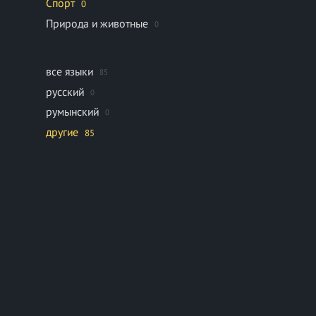
Спорт
0
Природа и животные
0
все языки
85
русский
0
румынский
0
другие
85