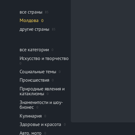
все страны
85
Молдова
0
другие страны
85
все категории
0
Искусство и творчество
0
Социальные темы
0
Происшествия
0
Природные явления и
катаклизмы
0
Знаменитости и шоу-
бизнес
0
Кулинария
0
Здоровье и красота
0
Авто, мото
0