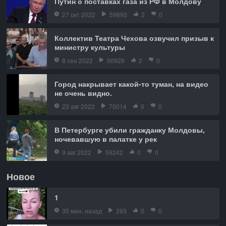
Путин о поставках газа из РФ в Молдову
27 окт 2022
59893
2
0
Коллектив Театра Чехова озвучил призыв к
министру культуры
8 сен 2022
50929
2
0
Город накрывает какой-то туман, на видео
не очень видно.
23 авг 2022
70014
0
0
В Петербурге убили гражданку Молдовы,
ночевавшую в палатке у рек
9 авг 2022
59242
0
0
Новое
1
35 мин. назад
293
0
0