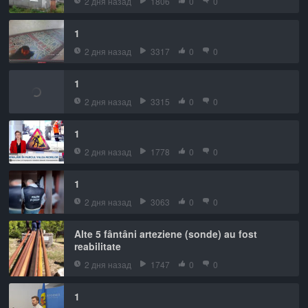
2 дня назад
1806
0
0
1
2 дня назад
3317
0
0
1
2 дня назад
3315
0
0
1
2 дня назад
1778
0
0
1
2 дня назад
3063
0
0
Alte 5 fântâni arteziene (sonde) au fost
reabilitate
2 дня назад
1747
0
0
1