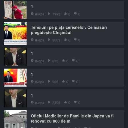
1
вчера
1992
0
0
Tensiuni pe piața cerealelor: Ce măsuri
pregătește Chișinăul
вчера
3003
0
0
1
вчера
832
0
0
1
вчера
906
0
0
1
вчера
2399
0
0
Oficiul Medicilor de Familie din Japca va fi
renovat cu 800 de m