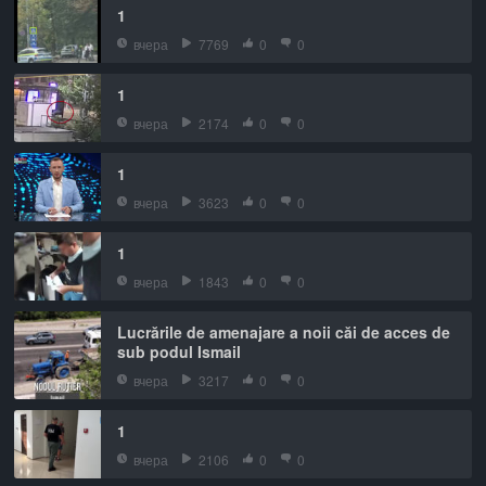
1
вчера
7769
0
0
1
вчера
2174
0
0
1
вчера
3623
0
0
1
вчера
1843
0
0
Lucrările de amenajare a noii căi de acces de
sub podul Ismail
вчера
3217
0
0
1
вчера
2106
0
0