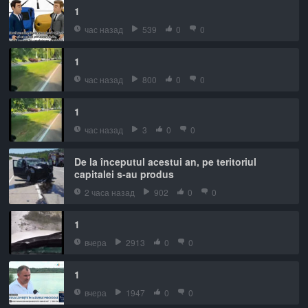
1
час назад
539
0
0
1
час назад
800
0
0
1
час назад
3
0
0
De la începutul acestui an, pe teritoriul
capitalei s-au produs
2 часа назад
902
0
0
1
вчера
2913
0
0
1
вчера
1947
0
0