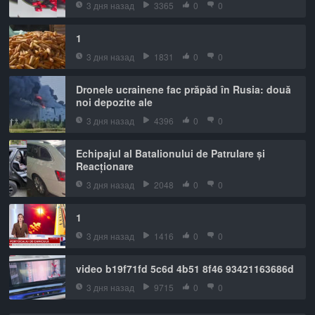
3 дня назад
3365
0
0
1
3 дня назад
1831
0
0
Dronele ucrainene fac prăpăd în Rusia: două
noi depozite ale
3 дня назад
4396
0
0
Echipajul al Batalionului de Patrulare și
Reacționare
3 дня назад
2048
0
0
1
3 дня назад
1416
0
0
video b19f71fd 5c6d 4b51 8f46 93421163686d
3 дня назад
9715
0
0