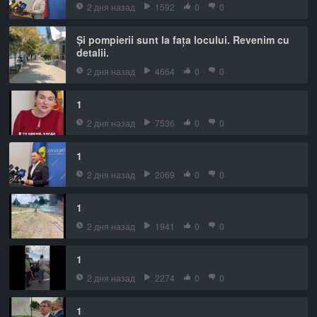
2 дня назад
1592
0
0
Și pompierii sunt la fața locului. Revenim cu
detalii.
2 дня назад
4664
0
0
1
2 дня назад
7536
0
0
1
2 дня назад
2069
0
0
1
2 дня назад
1941
0
0
1
2 дня назад
2274
0
0
1