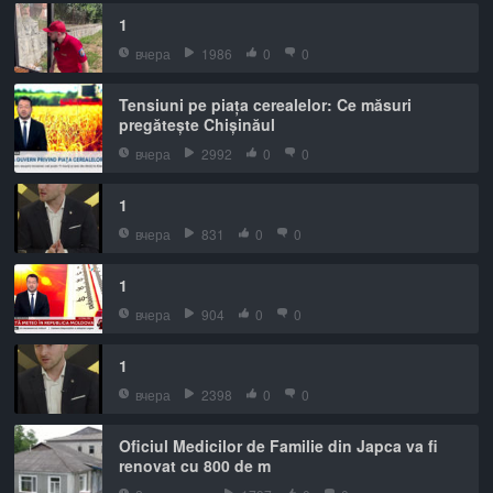
1
вчера
1986
0
0
Tensiuni pe piața cerealelor: Ce măsuri
pregătește Chișinăul
вчера
2992
0
0
1
вчера
831
0
0
1
вчера
904
0
0
1
вчера
2398
0
0
Oficiul Medicilor de Familie din Japca va fi
renovat cu 800 de m