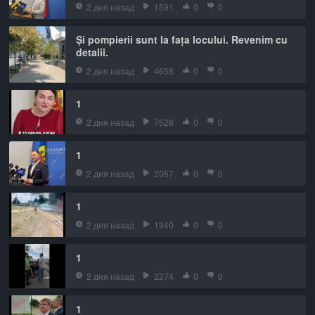
2 дня назад
1591
0
0
Și pompierii sunt la fața locului. Revenim cu
detalii.
2 дня назад
4658
0
0
1
2 дня назад
7528
0
0
1
2 дня назад
2067
0
0
1
2 дня назад
1940
0
0
1
2 дня назад
2274
0
0
1