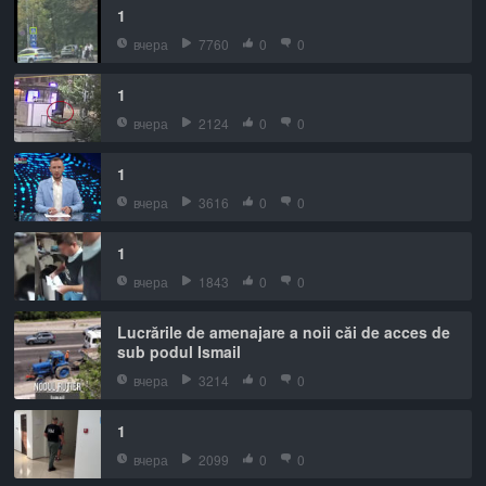
1
вчера
7760
0
0
1
вчера
2124
0
0
1
вчера
3616
0
0
1
вчера
1843
0
0
Lucrările de amenajare a noii căi de acces de
sub podul Ismail
вчера
3214
0
0
1
вчера
2099
0
0