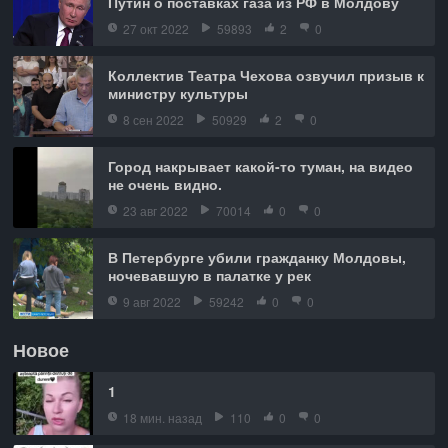
Путин о поставках газа из РФ в Молдову
27 окт 2022
59893
2
0
Коллектив Театра Чехова озвучил призыв к
министру культуры
8 сен 2022
50929
2
0
Город накрывает какой-то туман, на видео
не очень видно.
23 авг 2022
70014
0
0
В Петербурге убили гражданку Молдовы,
ночевавшую в палатке у рек
9 авг 2022
59242
0
0
Новое
1
18 мин. назад
110
0
0