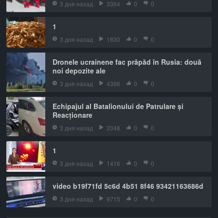
3 дня назад
3364
0
0
1
3 дня назад
1830
0
0
Dronele ucrainene fac prăpăd în Rusia: două
noi depozite ale
3 дня назад
4396
0
0
Echipajul al Batalionului de Patrulare și
Reacționare
3 дня назад
2048
0
0
1
3 дня назад
1416
0
0
video b19f71fd 5c6d 4b51 8f46 93421163686d
3 дня назад
9715
0
0