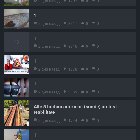
2 дня назад
1797
0
0
1
2 дня назад
3317
0
0
1
2 дня назад
3315
0
0
1
2 дня назад
1778
0
0
1
2 дня назад
3063
0
0
Alte 5 fântâni arteziene (sonde) au fost
reabilitate
2 дня назад
1744
0
0
1