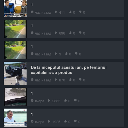
1
час назад
411
0
0
1
час назад
696
0
0
1
час назад
3
0
0
De la începutul acestui an, pe teritoriul
capitalei s-au produs
час назад
870
0
0
1
вчера
2885
0
0
1
вчера
1925
0
0