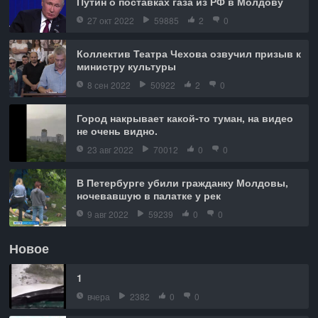
Путин о поставках газа из РФ в Молдову
27 окт 2022
59885
2
0
Коллектив Театра Чехова озвучил призыв к
министру культуры
8 сен 2022
50922
2
0
Город накрывает какой-то туман, на видео
не очень видно.
23 авг 2022
70012
0
0
В Петербурге убили гражданку Молдовы,
ночевавшую в палатке у рек
9 авг 2022
59239
0
0
Новое
1
вчера
2382
0
0