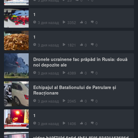
1
3 дня назад
3352
0
0
1
3 дня назад
1821
0
0
Dronele ucrainene fac prăpăd în Rusia: două
noi depozite ale
3 дня назад
4389
0
0
Echipajul al Batalionului de Patrulare și
Reacționare
3 дня назад
2045
0
0
1
3 дня назад
1406
0
0
video b19f71fd 5c6d 4b51 8f46 93421163686d