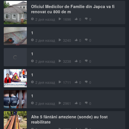
Oficiul Medicilor de Familie din Japca va fi
renovat cu 800 de m
2 дня назад
1696
0
0
1
2 дня назад
3240
0
0
1
2 дня назад
3238
0
0
1
2 дня назад
1711
0
0
1
2 дня назад
2961
0
0
Alte 5 fântâni arteziene (sonde) au fost
reabilitate