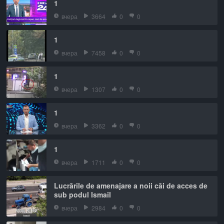
1
вчера
3664
0
0
1
вчера
7458
0
0
1
вчера
1307
0
0
1
вчера
3362
0
0
1
вчера
1711
0
0
Lucrările de amenajare a noii căi de acces de
sub podul Ismail
вчера
2984
0
0