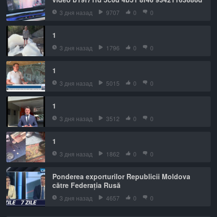
3 дня назад
9707
0
0
1
3 дня назад
1796
0
0
1
3 дня назад
5015
0
0
1
3 дня назад
3512
0
0
1
3 дня назад
1862
0
0
Ponderea exporturilor Republicii Moldova
către Federația Rusă
3 дня назад
4657
0
0