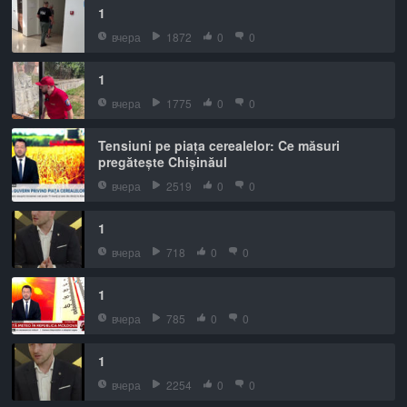
1
вчера
1872
0
0
1
вчера
1775
0
0
Tensiuni pe piața cerealelor: Ce măsuri
pregătește Chișinăul
вчера
2519
0
0
1
вчера
718
0
0
1
вчера
785
0
0
1
вчера
2254
0
0