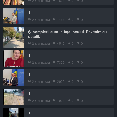
2 дня назад
1603
0
0
1
2 дня назад
1487
0
0
Și pompierii sunt la fața locului. Revenim cu
detalii.
2 дня назад
4516
0
0
1
2 дня назад
7329
0
0
1
2 дня назад
2005
0
0
1
2 дня назад
1903
0
0
1