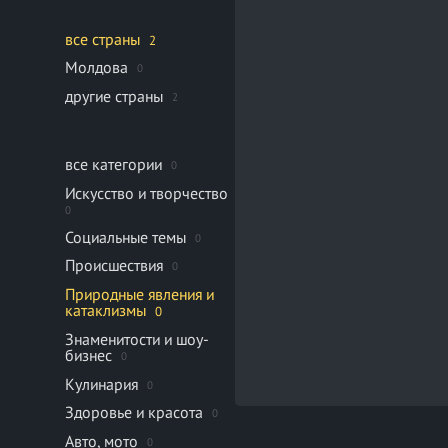
все страны
2
Молдова
0
другие страны
2
все категории
0
Искусство и творчество
0
Социальные темы
0
Происшествия
0
Природные явления и
катаклизмы
0
Знаменитости и шоу-
бизнес
0
Кулинария
0
Здоровье и красота
0
Авто, мото
0