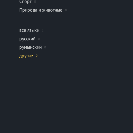
Спорт
0
Природа и животные
0
все языки
2
русский
0
румынский
0
другие
2