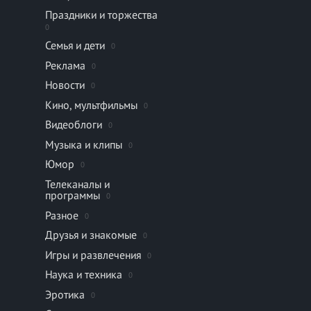
Праздники и торжества
0
Семья и дети
0
Реклама
0
Новости
0
Кино, мультфильмы
0
Видеоблоги
0
Музыка и клипы
0
Юмор
0
Телеканалы и
программы
0
Разное
0
Друзья и знакомые
0
Игры и развлечения
0
Наука и техника
0
Эротика
0