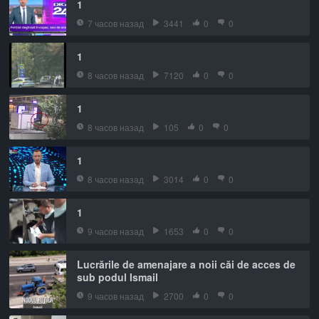
1
7 часов назад
3441
0
0
1
8 часов назад
7120
0
0
1
8 часов назад
105
0
0
1
8 часов назад
3014
0
0
1
9 часов назад
1653
0
0
Lucrările de amenajare a noii căi de acces de
sub podul Ismail
9 часов назад
2700
0
0