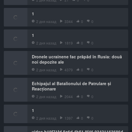
1
2 дня назад
3344
0
0
1
2 дня назад
1819
0
0
Dronele ucrainene fac prăpăd în Rusia: două
noi depozite ale
2 дня назад
4379
0
0
Echipajul al Batalionului de Patrulare și
Reacționare
2 дня назад
2044
0
0
1
2 дня назад
1397
0
0
video b19f71fd 5c6d 4b51 8f46 93421163686d