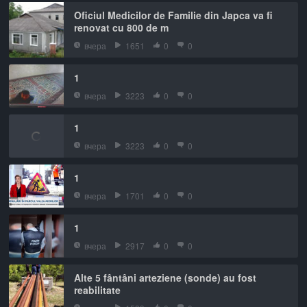
Oficiul Medicilor de Familie din Japca va fi
renovat cu 800 de m
вчера
1651
0
0
1
вчера
3223
0
0
1
вчера
3223
0
0
1
вчера
1701
0
0
1
вчера
2917
0
0
Alte 5 fântâni arteziene (sonde) au fost
reabilitate