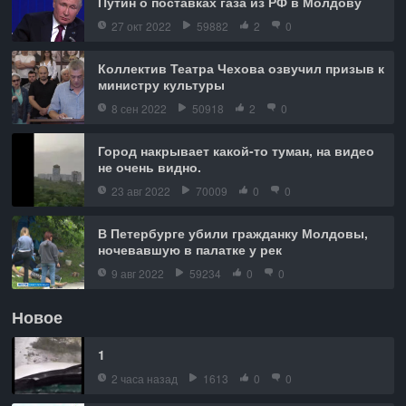
Путин о поставках газа из РФ в Молдову
27 окт 2022
59882
2
0
Коллектив Театра Чехова озвучил призыв к
министру культуры
8 сен 2022
50918
2
0
Город накрывает какой-то туман, на видео
не очень видно.
23 авг 2022
70009
0
0
В Петербурге убили гражданку Молдовы,
ночевавшую в палатке у рек
9 авг 2022
59234
0
0
Новое
1
2 часа назад
1613
0
0