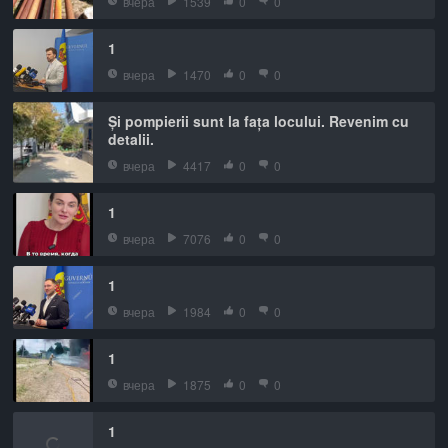
вчера
1539
0
0
1
вчера
1470
0
0
Și pompierii sunt la fața locului. Revenim cu
detalii.
вчера
4417
0
0
1
вчера
7076
0
0
1
вчера
1984
0
0
1
вчера
1875
0
0
1