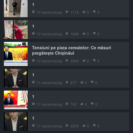
1
10 часов назад
1714
0
0
1
10 часов назад
1646
0
0
Tensiuni pe piața cerealelor: Ce măsuri
pregătește Chișinăul
10 часов назад
2304
0
0
1
11 часов назад
677
0
0
1
11 часов назад
742
0
0
1
11 часов назад
2205
0
0